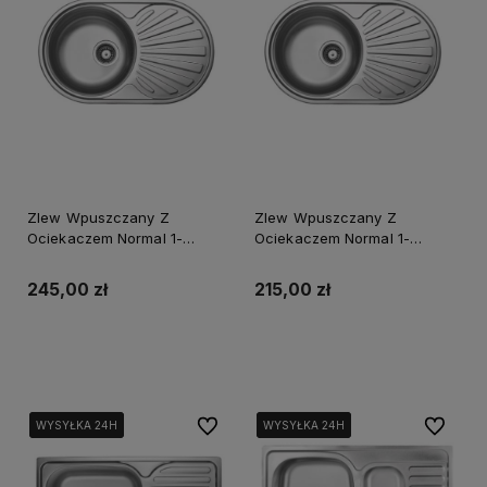
Zlew Wpuszczany Z
Zlew Wpuszczany Z
Ociekaczem Normal 1-
Ociekaczem Normal 1-
Komorowy Głębokość 150 mm
Komorowy Głębokość 165 mm
Wykończenie Len + Syfon
Wykończenie Gładkie +
245,00 zł
215,00 zł
Syfon
Powiadom o dostępności
Powiadom o dostępności
Do ulubionych
Do ulubi
WYSYŁKA 24H
WYSYŁKA 24H
WYSYŁKA 24H
WYSYŁKA 24H
WYSYŁKA 24H
WYSYŁKA 24H