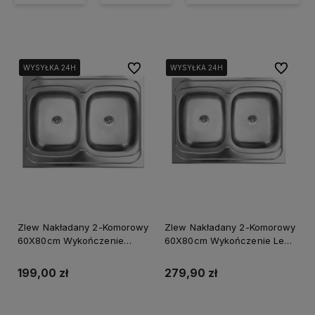
Do ulubionych
Do ulubi
WYSYŁKA 24H
WYSYŁKA 24H
WYSYŁKA 24H
WYSYŁKA 24H
WYSYŁKA 24H
WYSYŁKA 24H
Zlew Nakładany 2-Komorowy
Zlew Nakładany 2-Komorowy
60X80cm Wykończenie
60X80cm Wykończenie Len
Gładkie + Syfon
+ Syfon
199,00 zł
279,90 zł
Powiadom o dostępności
Do koszyka