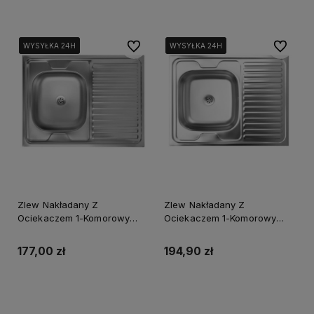
Do ulubionych
Do ulubi
WYSYŁKA 24H
WYSYŁKA 24H
WYSYŁKA 24H
WYSYŁKA 24H
WYSYŁKA 24H
WYSYŁKA 24H
Zlew Nakładany Z
Zlew Nakładany Z
Ociekaczem 1-Komorowy
Ociekaczem 1-Komorowy
60X80cm Wykończenie
60X80cm Wykończenie Len
Gładkie + Syfon
+ Syfon
177,00 zł
194,90 zł
Do koszyka
Powiadom o dostępności