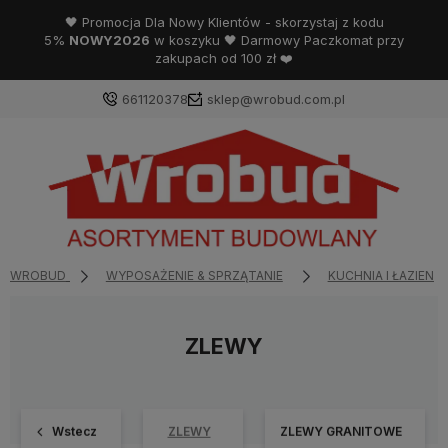
🖤 Promocja Dla Nowy Klientów - skorzystaj z kodu
5%
NOWY2026
w koszyku 🖤 Darmowy Paczkomat przy
zakupach od 100 zł ❤️
661120378
sklep@wrobud.com.pl
WROBUD
WYPOSAŻENIE & SPRZĄTANIE
KUCHNIA I ŁAZIENK
ZLEWY
Wstecz
ZLEWY
ZLEWY GRANITOWE