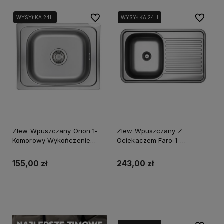
Do ulubionych
Do ulubi
WYSYŁKA 24H
WYSYŁKA 24H
Zlew Wpuszczany Orion 1-
Zlew Wpuszczany Z
Komorowy Wykończenie
Ociekaczem Faro 1-
Gładkie + Syfon
Komorowy Wykończenie
Gładkie + Syfon
155,00 zł
243,00 zł
Powiadom o dostępności
Powiadom o dostępności