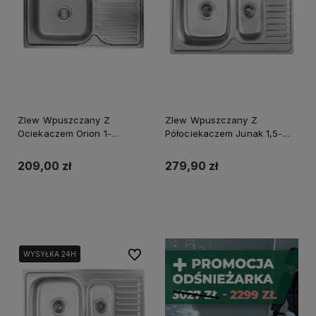
Zlew Wpuszczany Z
Zlew Wpuszczany Z
Ociekaczem Orion 1-
Półociekaczem Junak 1,5-
Komorowy 42X76cm
Komorowy Wykończenie
Wykończenie Len + Syfon
Gładkie + Syfon
209,00 zł
279,90 zł
Powiadom o dostępności
Powiadom o dostępności
Do ulubionych
WYSYŁKA 24H
WYSYŁKA 24H