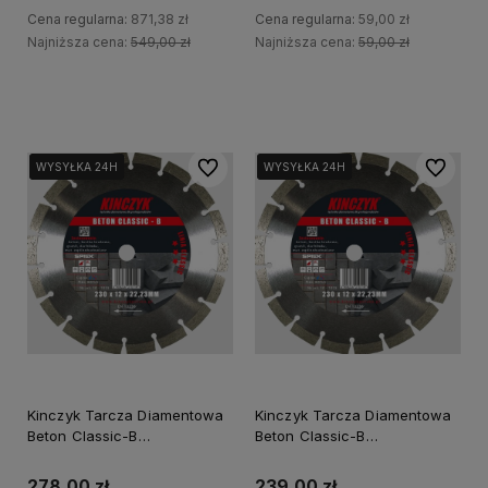
Cena regularna:
871,38 zł
Cena regularna:
59,00 zł
Najniższa cena:
549,00 zł
Najniższa cena:
59,00 zł
Do koszyka
Do koszyka
Do ulubionych
Do ulubi
WYSYŁKA 24H
WYSYŁKA 24H
WYSYŁKA 24H
WYSYŁKA 24H
WYSYŁKA 24H
WYSYŁKA 24H
Kinczyk Tarcza Diamentowa
Kinczyk Tarcza Diamentowa
Beton Classic-B
Beton Classic-B
300X15X25,4/20
350X12X25,4/20
278,00 zł
239,00 zł