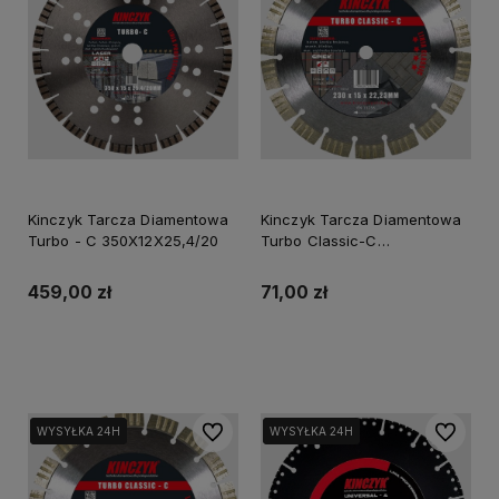
Kinczyk Tarcza Diamentowa
Kinczyk Tarcza Diamentowa
Turbo - C 350X12X25,4/20
Turbo Classic-C
125X15X22,23
459,00 zł
71,00 zł
Powiadom o dostępności
Powiadom o dostępności
Do ulubionych
Do ulubi
WYSYŁKA 24H
WYSYŁKA 24H
WYSYŁKA 24H
WYSYŁKA 24H