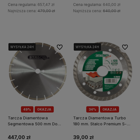
Cena regularna:
657,47 zł
Cena regularna:
640,00 zł
Najniższa cena:
479,00 zł
Najniższa cena:
640,00 zł
Do koszyka
Do koszyka
Do ulubionych
Do ulubi
WYSYŁKA 24H
WYSYŁKA 24H
WYSYŁKA 24H
WYSYŁKA 24H
WYSYŁKA 24H
WYSYŁKA 24H
49%
OKAZJA
34%
OKAZJA
Tarcza Diamentowa
Tarcza Diamentowa Turbo
Segmentowa 500 mm Do
180 mm. Stalco Premium S-
Granitu. Stalco Premium S-
29418
31050
447,00 zł
39,00 zł