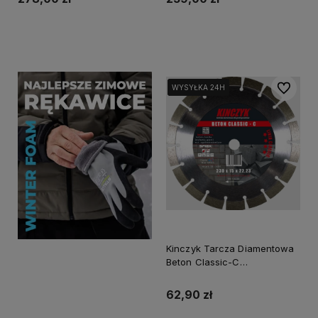
Powiadom o dostępności
Powiadom o dostępności
Do ulubi
WYSYŁKA 24H
WYSYŁKA 24H
WYSYŁKA 24H
Kinczyk Tarcza Diamentowa
Beton Classic-C
125X15X22,23
62,90 zł