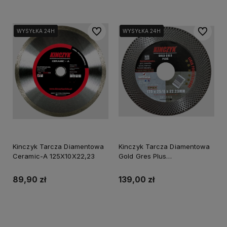
Do ulubionych
Do ulubi
WYSYŁKA 24H
WYSYŁKA 24H
WYSYŁKA 24H
WYSYŁKA 24H
WYSYŁKA 24H
Kinczyk Tarcza Diamentowa
Kinczyk Tarcza Diamentowa
Ceramic-A 125X10X22,23
Gold Gres Plus
125X25/8X22,23
89,90 zł
139,00 zł
Powiadom o dostępności
Do koszyka