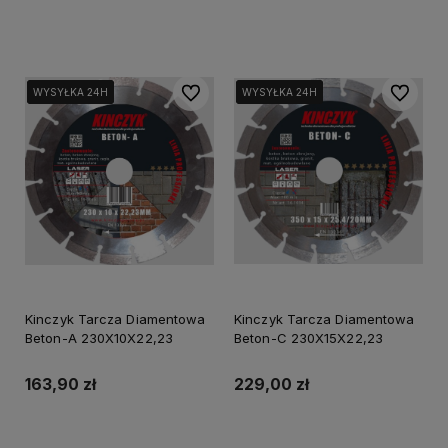
Do koszyka
Do ulubionych
Do ulubi
WYSYŁKA 24H
WYSYŁKA 24H
WYSYŁKA 24H
WYSYŁKA 24H
WYSYŁKA 24H
WYSYŁKA 24H
Kinczyk Tarcza Diamentowa
Kinczyk Tarcza Diamentowa
Beton-A 230X10X22,23
Beton-C 230X15X22,23
163,90 zł
229,00 zł
Powiadom o dostępności
Powiadom o dostępności