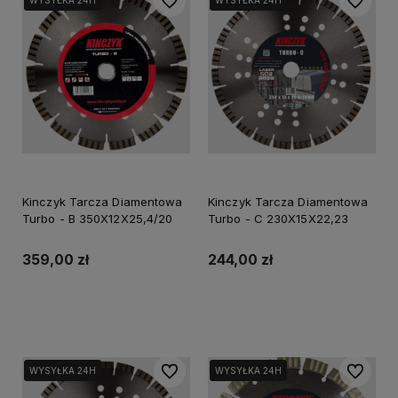
Do ulubionych
Do ulubi
WYSYŁKA 24H
WYSYŁKA 24H
WYSYŁKA 24H
WYSYŁKA 24H
Kinczyk Tarcza Diamentowa
Kinczyk Tarcza Diamentowa
Turbo - B 350X12X25,4/20
Turbo - C 230X15X22,23
359,00 zł
244,00 zł
Do koszyka
Do koszyka
Do ulubionych
Do ulubi
WYSYŁKA 24H
WYSYŁKA 24H
WYSYŁKA 24H
WYSYŁKA 24H