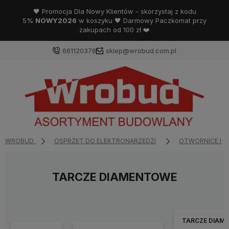
🖤 Promocja Dla Nowy Klientów - skorzystaj z kodu
5%
NOWY2026
w koszyku 🖤 Darmowy Paczkomat przy
zakupach od 100 zł ❤️
661120378
sklep@wrobud.com.pl
WROBUD
OSPRZĘT DO ELEKTRONARZĘDZI
OTWORNICE I 
TARCZE DIAMENTOWE
TARCZE DIAM