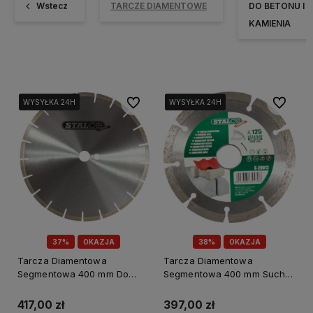
Wstecz
TARCZE DIAMENTOWE
DO BETONU I
KAMIENIA
Do ulubionych
Do ulubi
WYSYŁKA 24H
WYSYŁKA 24H
WYSYŁKA 24H
WYSYŁKA 24H
WYSYŁKA 24H
WYSYŁKA 24H
37%
OKAZJA
38%
OKAZJA
Tarcza Diamentowa
Tarcza Diamentowa
Segmentowa 400 mm Do
Segmentowa 400 mm Sucho
Granitu. Stalco Premium S-
Diam. Stalco Premium S-
31040
29040
417,00 zł
397,00 zł