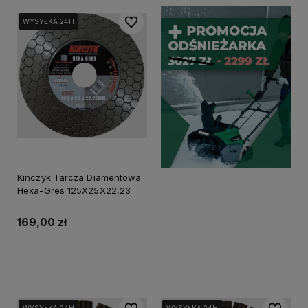
Do ulubionych
WYSYŁKA 24H
WYSYŁKA 24H
Kinczyk Tarcza Diamentowa
Hexa-Gres 125X25X22,23
169,00 zł
Do koszyka