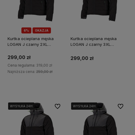
6%
OKAZJA
Kurtka ocieplana męska
Kurtka ocieplana męska
LOGAN J czarny 2XL
LOGAN J czarny 3XL
STALCO PERFECT S-79444
STALCO PERFECT
S090779446
299,00 zł
299,00 zł
Cena regularna:
319,00 zł
Najniższa cena:
259,00 zł
Powiadom o dostępności
Do koszyka
Do ulubionych
Do ulubi
WYSYŁKA 24H
WYSYŁKA 24H
WYSYŁKA 24H
WYSYŁKA 24H
WYSYŁKA 24H
WYSYŁKA 24H