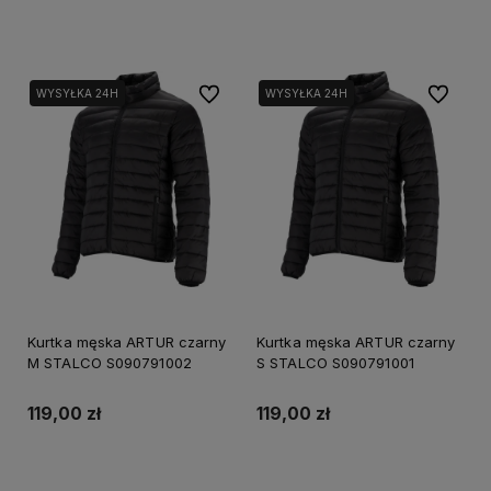
Powiadom o dostępności
Powiadom o dostępności
Do ulubionych
Do ulubi
WYSYŁKA 24H
WYSYŁKA 24H
Kurtka męska ARTUR czarny
Kurtka męska ARTUR czarny
M STALCO S090791002
S STALCO S090791001
119,00 zł
119,00 zł
Powiadom o dostępności
Powiadom o dostępności