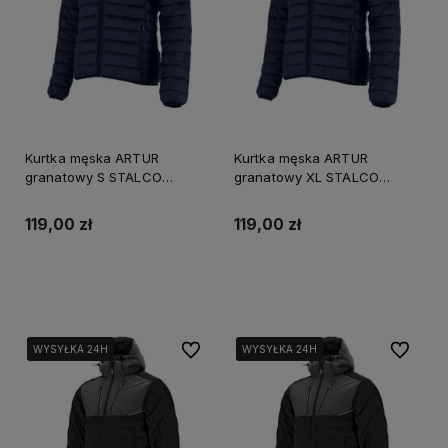
Kurtka męska ARTUR
Kurtka męska ARTUR
granatowy S STALCO
granatowy XL STALCO
S090791008
S090791011
119,00 zł
119,00 zł
Powiadom o dostępności
Powiadom o dostępności
Do ulubionych
Do ulubi
WYSYŁKA 24H
WYSYŁKA 24H
WYSYŁKA 24H
WYSYŁKA 24H
WYSYŁKA 24H
WYSYŁKA 24H