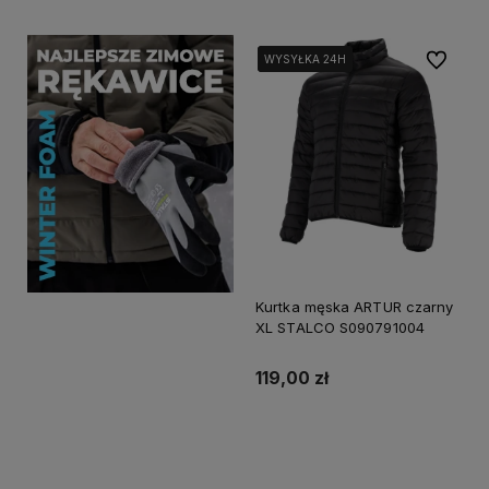
Do ulubi
WYSYŁKA 24H
WYSYŁKA 24H
WYSYŁKA 24H
Kurtka męska ARTUR czarny
XL STALCO S090791004
119,00 zł
Powiadom o dostępności