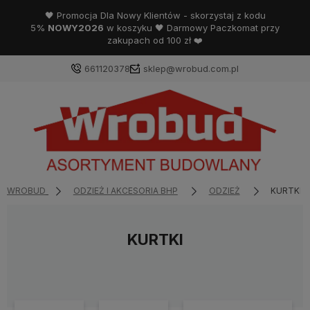
🖤 Promocja Dla Nowy Klientów - skorzystaj z kodu
5%
NOWY2026
w koszyku 🖤 Darmowy Paczkomat przy
zakupach od 100 zł ❤️
661120378
sklep@wrobud.com.pl
WROBUD
ODZIEŻ I AKCESORIA BHP
ODZIEŻ
KURTKI
KURTKI