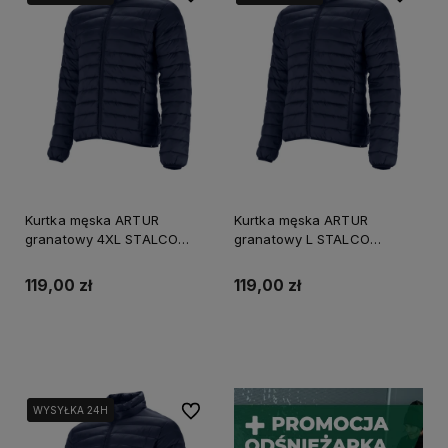
Kurtka męska ARTUR
Kurtka męska ARTUR
granatowy 4XL STALCO
granatowy L STALCO
S090791014
S090791010
119,00 zł
119,00 zł
Powiadom o dostępności
Powiadom o dostępności
Do ulubionych
WYSYŁKA 24H
WYSYŁKA 24H