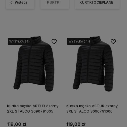
Wstecz
KURTKI
KURTKI OCIEPLANE
Do ulubionych
Do ulubi
WYSYŁKA 24H
WYSYŁKA 24H
WYSYŁKA 24H
WYSYŁKA 24H
WYSYŁKA 24H
WYSYŁKA 24H
Kurtka męska ARTUR czarny
Kurtka męska ARTUR czarny
2XL STALCO S090791005
3XL STALCO S090791006
119,00 zł
119,00 zł