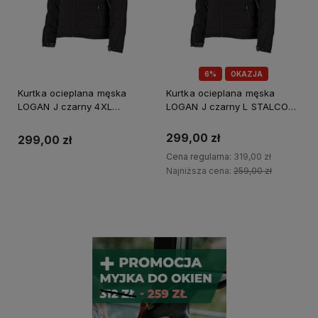
6%
OKAZJA
Kurtka ocieplana męska
Kurtka ocieplana męska
LOGAN J czarny 4XL
LOGAN J czarny L STALCO
STALCO PERFECT
PERFECT S-79440
S090700002
299,00 zł
299,00 zł
Cena regularna:
319,00 zł
Najniższa cena:
259,00 zł
Powiadom o dostępności
Do koszyka