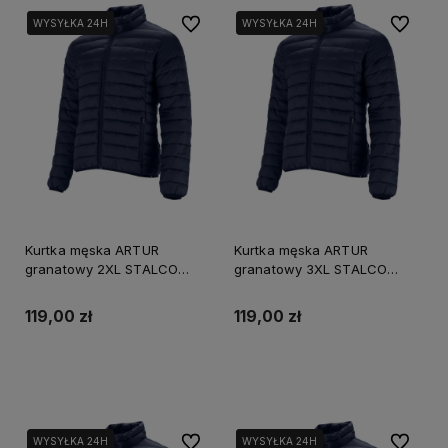
Do ulubionych
Do ulubi
WYSYŁKA 24H
WYSYŁKA 24H
WYSYŁKA 24H
Kurtka męska ARTUR
Kurtka męska ARTUR
granatowy 2XL STALCO
granatowy 3XL STALCO
S090791012
S090791013
119,00 zł
119,00 zł
Powiadom o dostępności
Powiadom o dostępności
Do ulubionych
Do ulubi
WYSYŁKA 24H
WYSYŁKA 24H
WYSYŁKA 24H