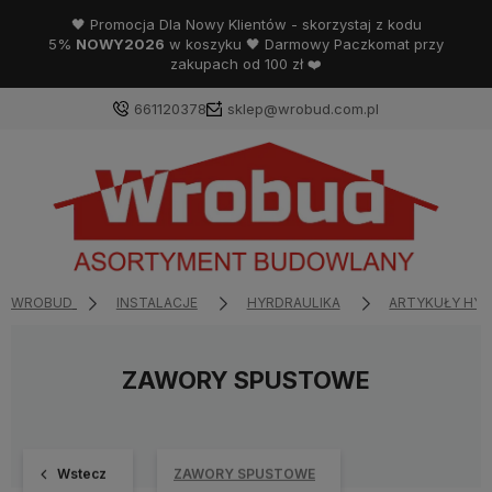
🖤 Promocja Dla Nowy Klientów - skorzystaj z kodu
5%
NOWY2026
w koszyku 🖤 Darmowy Paczkomat przy
zakupach od 100 zł ❤️
661120378
sklep@wrobud.com.pl
WROBUD
INSTALACJE
HYRDRAULIKA
ARTYKUŁY HYD
ZAWORY SPUSTOWE
Wstecz
ZAWORY SPUSTOWE