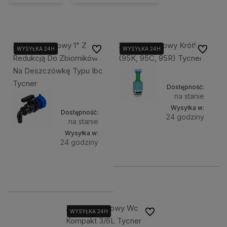
Zawór Spustowy 1" Z
Zawór Spustowy Krótki
Do ulubionych
Do ulubi
WYSYŁKA 24H
WYSYŁKA 24H
Redukcją Do Zbiorników
(95K, 95C, 95R) Tycner
Na Deszczówkę Typu Ibc
Tycner
Dostępność:
na stanie
Wysyłka w:
Dostępność:
24 godziny
na stanie
Wysyłka w:
Do
17,50 zł
24 godziny
koszyka
Do
48,90 zł
koszyka
Zawór Spustowy Wc
Do ulubionych
WYSYŁKA 24H
Kompakt 3/6L Tycner