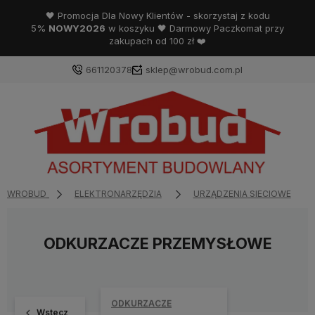
🖤 Promocja Dla Nowy Klientów - skorzystaj z kodu
5%
NOWY2026
w koszyku 🖤 Darmowy Paczkomat przy
zakupach od 100 zł ❤️
661120378
sklep@wrobud.com.pl
WROBUD
ELEKTRONARZĘDZIA
URZĄDZENIA SIECIOWE
ODKURZACZE PRZEMYSŁOWE
ODKURZACZE
Wstecz