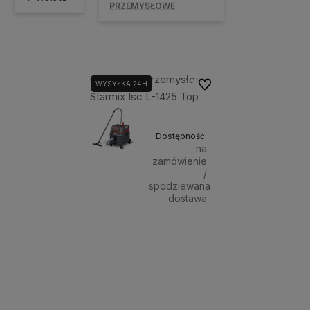
PRZEMYSŁOWE
Odkurzacz Przemysłowy
Do ulubionych
WYSYŁKA 24H
Starmix Isc L-1425 Top
Dostępność:
na
zamówienie
/
spodziewana
dostawa
2 199,00 zł
Powiadom o dostępnoś