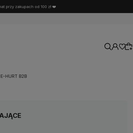
t przy zakupach od 100 zł ❤️
E-HURT B2B
Wybierz coś dla siebie z naszej aktualnej
oferty lub zaloguj się, aby przywrócić dodane
produkty do listy z poprzedniej sesji.
AJĄCE