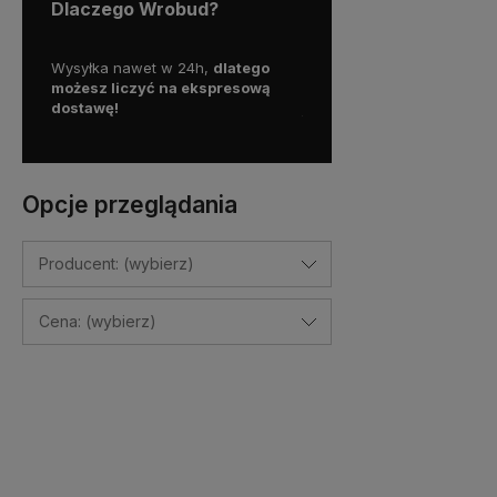
Dlaczego Wrobud?
y więc
Wysyłka nawet w 24h,
dlatego
Skorzystaj z darmowej d
a
możesz liczyć na ekspresową
Paczkomatem
dostawę!
już od
100 zł!
Opcje przeglądania
Producent: (wybierz)
Cena: (wybierz)