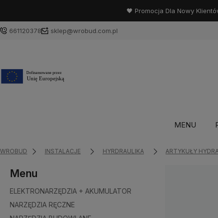
🖤 Promocja Dla Nowy Klientó
661120378
sklep@wrobud.com.pl
MENU
WROBUD
INSTALACJE
HYRDRAULIKA
ARTYKUŁY HYDR
Menu
ELEKTRONARZĘDZIA + AKUMULATOR
NARZĘDZIA RĘCZNE