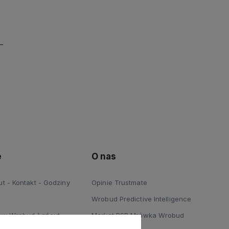
e
O nas
 - Kontakt - Godziny
Opinie Trustmate
Wrobud Predictive Intelligence
ów Wrobud Łańcut
Market PSB Mrówka Wrobud