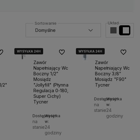
Układ
WYSYŁKA 24H
WYSYŁKA 24H
WYSYŁKA 24H
WYSYŁKA 24H
o ulubionych
Do ulubionych
Do ulubio
Zawór
Zawór
Napełniający Wc
Napełniający Wc
Boczny 1/2”
Boczny 3/8”
Mosiądz
Mosiądz "F90"
1/2"
"Jollyfill" (Płynna
Tycner
Regulacja 0-180,
Super Cichy)
Dostępność:
Wysyłka
Tycner
na
w:
stanie
24
godziny
Dostępność:
Wysyłka
na
w:
Do
stanie
24
42,00 zł
Do
godziny
koszyka