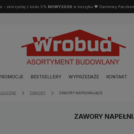
w - skorzystaj z kodu 5%
NOWY2026
w koszyku 🖤 Darmowy Paczkoma
PROMOCJE
BESTSELLERY
WYPRZEDAŻE
KONTAKT
AULICZNE
ZAWORY
ZAWORY NAPEŁNIAJĄCE
ZAWORY NAPEŁNI