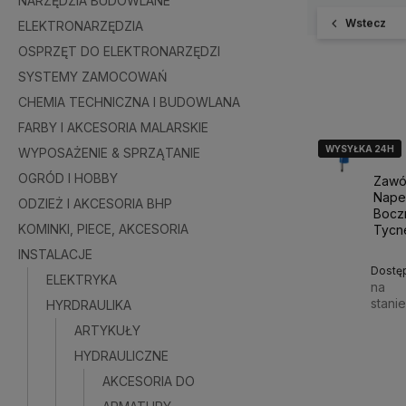
NARZĘDZIA BUDOWLANE
Wstecz
ELEKTRONARZĘDZIA
OSPRZĘT DO ELEKTRONARZĘDZI
SYSTEMY ZAMOCOWAŃ
CHEMIA TECHNICZNA I BUDOWLANA
FARBY I AKCESORIA MALARSKIE
WYSYŁKA 24H
WYSYŁKA 24H
WYPOSAŻENIE & SPRZĄTANIE
OGRÓD I HOBBY
Zawó
Napeł
ODZIEŻ I AKCESORIA BHP
Bocz
KOMINKI, PIECE, AKCESORIA
Tycn
INSTALACJE
Dostę
ELEKTRYKA
na
stani
HYRDRAULIKA
ARTYKUŁY
12,79
HYDRAULICZNE
AKCESORIA DO