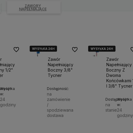
ZAWORY
NAPEŁNIAJĄCE
WYSYŁKA 24H
WYSYŁKA 24H
WYSYŁKA 24H
WYSYŁKA 24H
Do ulubionych
Do ulubionych
D
r
Zawór
Zawór
niający
Napełniający
Napełniający
ny 1/2"
Boczny 3/8"
Boczny Z
er
Tycner
Dwoma
Końcówkami 
I 3/8" Tycner
pność:
Wysyłka
Dostępność:
na
w:
e
24
zamówienie
Dostępność:
Wysyłka
godziny
/
na
w:
spodziewana
stanie
24
Do
dostawa
godziny
 zł
koszyka
14,50 zł
15,00 zł
Powiadom o dostępności