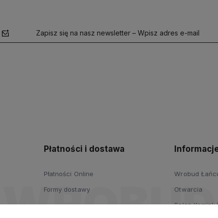
Zapisz się na nasz newsletter – Wpisz adres e-mail
polityce
prywatności
Płatności i dostawa
Informacj
Płatności Online
Wrobud Łańcut
Formy dostawy
Otwarcia
Salon Komink