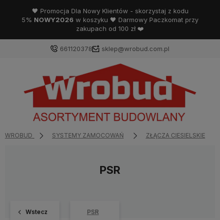
🖤 Promocja Dla Nowy Klientów - skorzystaj z kodu
5%
NOWY2026
w koszyku 🖤 Darmowy Paczkomat przy
zakupach od 100 zł ❤️
661120378
sklep@wrobud.com.pl
WROBUD
SYSTEMY ZAMOCOWAŃ
ZŁĄCZA CIESIELSKIE
PSR
Wstecz
PSR