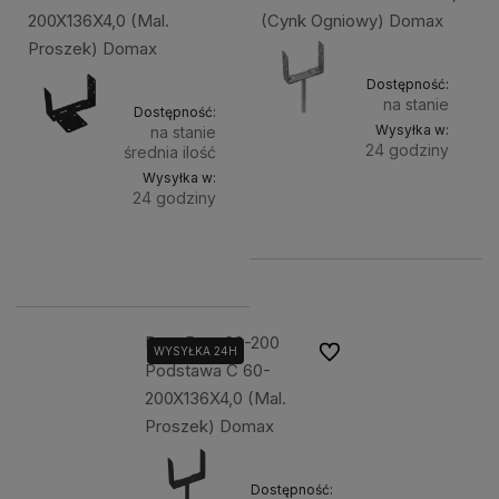
200X136X4,0 (Mal.
(Cynk Ogniowy) Domax
Proszek) Domax
Dostępność:
na stanie
Dostępność:
Wysyłka w:
na stanie
24 godziny
średnia ilość
Wysyłka w:
Do
32,00 zł
24 godziny
koszyka
Do
39,00 zł
koszyka
Dmx Psru 60-200
Do ulubionych
WYSYŁKA 24H
Podstawa C 60-
200X136X4,0 (Mal.
Proszek) Domax
Dostępność: