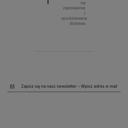
na
zamówienie
/
spodziewana
dostawa
29,90 zł
Powiadom o dostępności
Zapisz się na nasz newsletter – Wpisz adres e-mail