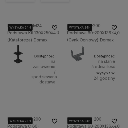
Dmx Psr 130 M24
Dmx Psrt 60-200
Do ulubionych
Do ulubi
WYSYŁKA 24H
WYSYŁKA 24H
Podstawa Ktl 130X250X4,0
Podstawa 60-200X136X4,0
(Kataforeza) Domax
(Cynk Ogniowy) Domax
Dostępność:
Dostępność:
na
na stanie
zamówienie
średnia ilość
/
Wysyłka w:
spodziewana
24 godziny
dostawa
Do
39,90 zł
62,90 zł
Powiadom o dostępności
koszyka
Dmx Psrt 60-200
Dmx Psru 60-200
Do ulubionych
Do ulubi
WYSYŁKA 24H
WYSYŁKA 24H
Podstawa C 60-
Podstawa 60-200X136X4,0