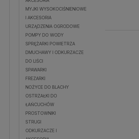
AKCESORIA
69,00 
MYJKI WYSOKOCIŚNIENIOWE
I AKCESORIA
54,99 
URZĄDZENIA OGRODOWE
POMPY DO WODY
SPRĘŻARKI POWIETRZA
DMUCHAWY I ODKURZACZE
DO LIŚCI
SPAWARKI
FREZARKI
NOŻYCE DO BLACHY
OSTRZAŁKI DO
ŁAŃCUCHÓW
PROSTOWNIKI
STRUGI
ODKURZACZE I