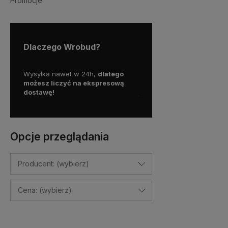
Promocje
Dlaczego Wrobud?
y więc
Wysyłka nawet w 24h,
dlatego
Skorzystaj z darmowej d
a
możesz liczyć na ekspresową
Paczkomatem
dostawę!
już od
100 zł!
Opcje przeglądania
Producent: (wybierz)
Cena: (wybierz)