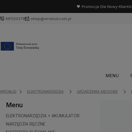
🖤 Promocja Dla Nowy Klientó
661120378
sklep@wrobud.com.pl
MENU
WROBUD
ELEKTRONARZĘDZIA
URZĄDZENIA SIECIOWE
Menu
ELEKTRONARZĘDZIA + AKUMULATOR
NARZĘDZIA RĘCZNE