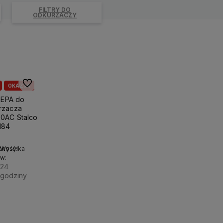
FILTRY DO
ODKURZACZY
Do ulubionych
OKAZJA
 HEPA do
rzacza
0AC Stalco
184
pność:
Wysyłka
w:
e
24
godziny
Do
9 zł
koszyka