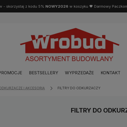
w - skorzystaj z kodu 5%
NOWY2026
w koszyku 🖤 Darmowy Paczkoma
PROMOCJE
BESTSELLERY
WYPRZEDAŻE
KONTAKT
ODKURZACZE I AKCESORIA
FILTRY DO ODKURZACZY
FILTRY DO ODKU