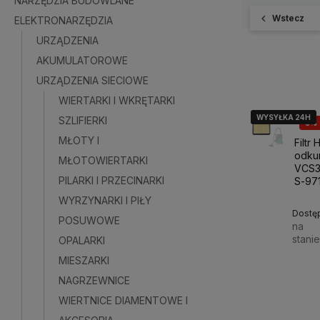
NARZĘDZIA BUDOWLANE
Wstecz
ELEKTRONARZĘDZIA
URZĄDZENIA
AKUMULATOROWE
URZĄDZENIA SIECIOWE
WIERTARKI I WKRĘTARKI
WYSYŁKA 24H
WYSYŁKA 24H
SZLIFIERKI
6%
MŁOTY I
Filtr
odku
MŁOTOWIERTARKI
VCS3
PILARKI I PRZECINARKI
S-97
WYRZYNARKI I PIŁY
Dostę
POSUWOWE
na
stani
OPALARKI
MIESZARKI
64,9
NAGRZEWNICE
WIERTNICE DIAMENTOWE I