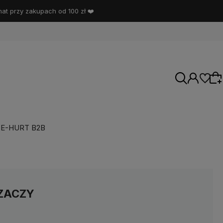
t przy zakupach od 100 zł ❤️
E-HURT B2B
Wybierz coś dla siebie z naszej aktualnej
oferty lub zaloguj się, aby przywrócić dodane
produkty do listy z poprzedniej sesji.
RZACZY