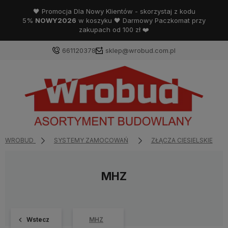
🖤 Promocja Dla Nowy Klientów - skorzystaj z kodu
5%
NOWY2026
w koszyku 🖤 Darmowy Paczkomat przy
zakupach od 100 zł ❤️
661120378
sklep@wrobud.com.pl
WROBUD
SYSTEMY ZAMOCOWAŃ
ZŁĄCZA CIESIELSKIE
MHZ
Wstecz
MHZ