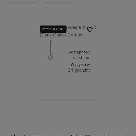
Dmx Mhm Zawiesie 10X180
Do ulubionych
WYSYŁKA 24H
(Cynk Galw.) Domax
Dostępność:
na stanie
Wysyłka w:
24 godziny
Do
5,99 zł
koszyka