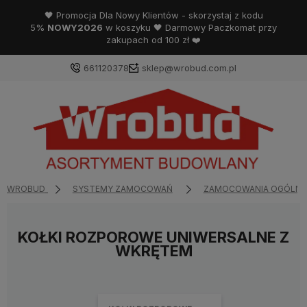
🖤 Promocja Dla Nowy Klientów - skorzystaj z kodu
5%
NOWY2026
w koszyku 🖤 Darmowy Paczkomat przy
zakupach od 100 zł ❤️
661120378
sklep@wrobud.com.pl
WROBUD
SYSTEMY ZAMOCOWAŃ
ZAMOCOWANIA OGÓLNE
KOŁKI ROZPOROWE UNIWERSALNE Z
WKRĘTEM