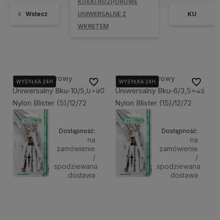
KOŁKI ROZPOROWE
Wstecz
UNIWERSALNE Z
KU
WKRĘTEM
Kołek Rozporowy
Kołek Rozporowy
Do ulubionych
Do ulubi
WYSYŁKA 24H
WYSYŁKA 24H
WYSYŁKA 24H
WYSYŁKA 24H
Uniwersalny Bku-10/5,0*80
Uniwersalny Bku-6/3,5*45
Nylon Blister (5)/12/72
Nylon Blister (15)/12/72
Dostępność:
Dostępność:
na
na
zamówienie
zamówienie
/
/
spodziewana
spodziewana
dostawa
dostawa
4,55 zł
4,55 zł
Powiadom o dostępności
Powiadom 