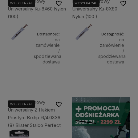
Kołek Rozporowy
Kołek Rozporowy
Do ulubionych
Do ulubi
WYSYŁKA 24H
WYSYŁKA 24H
WYSYŁKA 24H
WYSYŁKA 24H
WYSYŁKA 24H
WYSYŁKA 24H
Uniwersalny Ku-8X60 Nylon
Uniwersalny Ku-8X80
(100)
Nylon (100 )
Dostępność:
Dostępność:
na
na
zamówienie
zamówienie
/
/
spodziewana
spodziewana
dostawa
dostawa
31,55 zł
37,15 zł
Powiadom o dostępności
Powiadom 
Kołek Rozporowy
Do ulubionych
WYSYŁKA 24H
Uniwersalny Z Hakiem
Prostym Brxhp-6/4.0X36
(8) Blister Stalco Perfect