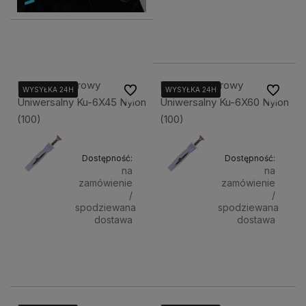
40,00 zł
Powiado
Kołek Rozporowy
Kołek Rozporowy
Do ulubionych
Do ulubi
WYSYŁKA 24H
WYSYŁKA 24H
WYSYŁKA 24H
WYSYŁKA 24H
WYSYŁKA 24H
WYSYŁKA 24H
Uniwersalny Ku-6X45 Nylon
Uniwersalny Ku-6X60 Nylon
(100)
(100)
Dostępność:
Dostępność:
na
na
zamówienie
zamówienie
/
/
spodziewana
spodziewana
dostawa
dostawa
15,50 zł
17,70 zł
Powiadom o dostępności
Powiadom