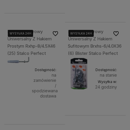
63,60 zł
koszyka
Powiado
Kołek Rozporowy
Kołek Rozporowy
Do ulubionych
Do ulubi
WYSYŁKA 24H
WYSYŁKA 24H
WYSYŁKA 24H
WYSYŁKA 24H
Uniwersalny Z Hakiem
Uniwersalny Z Hakiem
Prostym Rxhp-8/4.5X46
Sufitowym Brxhs-6/4.0X36
(25) Stalco Perfect
(6) Blister Stalco Perfect
Dostępność:
Dostępność:
na
na stanie
zamówienie
Wysyłka w:
/
24 godziny
spodziewana
dostawa
Do
4,50 zł
85,72 zł
koszyka
Powiadom o dostępności