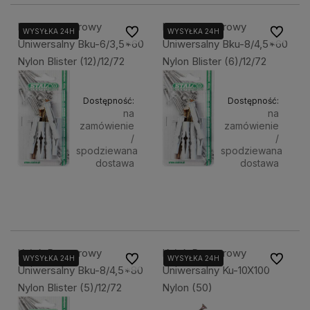
Kołek Rozporowy
Kołek Rozporowy
Do ulubionych
Do ulubi
WYSYŁKA 24H
WYSYŁKA 24H
WYSYŁKA 24H
WYSYŁKA 24H
Uniwersalny Bku-6/3,5*60
Uniwersalny Bku-8/4,5*60
Nylon Blister (12)/12/72
Nylon Blister (6)/12/72
Dostępność:
Dostępność:
na
na
zamówienie
zamówienie
/
/
spodziewana
spodziewana
dostawa
dostawa
3,70 zł
3,70 zł
Powiadom o dostępności
Powiadom 
Kołek Rozporowy
Kołek Rozporowy
Do ulubionych
Do ulubi
WYSYŁKA 24H
WYSYŁKA 24H
Uniwersalny Bku-8/4,5*80
Uniwersalny Ku-10X100
Nylon Blister (5)/12/72
Nylon (50)