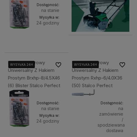
Dostępność:
na stanie
Wysyłka w:
24 godziny
Do
6,00 zł
koszyka
Kołek Rozporowy
Kołek Rozporowy
Do ulubionych
Do ulubi
WYSYŁKA 24H
WYSYŁKA 24H
WYSYŁKA 24H
WYSYŁKA 24H
Uniwersalny Z Hakiem
Uniwersalny Z Hakiem
Prostym Brxhp-8/4.5X46
Prostym Rxhp-6/4.0X36
(6) Blister Stalco Perfect
(50) Stalco Perfect
Dostępność:
Dostępność:
na stanie
na
zamówienie
Wysyłka w:
/
24 godziny
spodziewana
dostawa
Do
7,01 zł