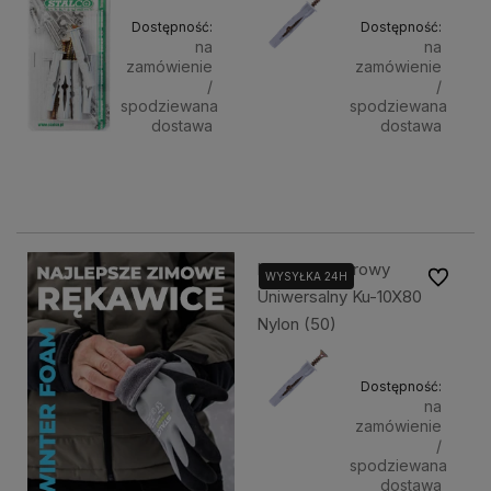
Dostępność:
Dostępność:
na
na
zamówienie
zamówienie
/
/
spodziewana
spodziewana
dostawa
dostawa
4,55 zł
58,13 zł
Powiadom o dostępności
Powiadom
Kołek Rozporowy
Do ulubi
WYSYŁKA 24H
Uniwersalny Ku-10X80
Nylon (50)
Dostępność:
na
zamówienie
/
spodziewana
dostawa