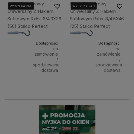
Kołek Rozporowy
Kołek Rozporowy
Do ulubionych
Do ulubi
WYSYŁKA 24H
WYSYŁKA 24H
WYSYŁKA 24H
WYSYŁKA 24H
WYSYŁKA 24H
WYSYŁKA 24H
Uniwersalny Z Hakiem
Uniwersalny Z Hakiem
Sufitowym Rxhs-6/4.0X36
Sufitowym Rxhs-8/4.5X46
(50) Stalco Perfect
(25) Stalco Perfect
Dostępność:
Dostępność:
na
na
zamówienie
zamówienie
/
/
spodziewana
spodziewana
dostawa
dostawa
80,38 zł
109,20 zł
Powiadom o dostępności
Powiad