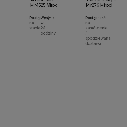
Mir4525 Mirpol
Mir276 Mirpol
Dostępność:
Wysyłka
Dostępność:
na
na
w:
stanie
24
zamówienie
godziny
/
spodziewana
Do
Do
dostawa
449,00 zł
koszyka
koszyka
129,99 zł
Powiado
699,00 zł
699,00 zł