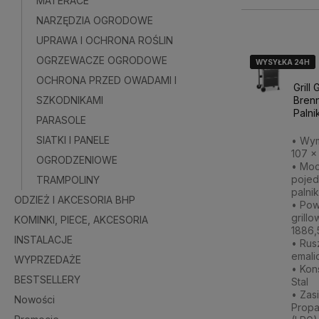
MATERACE
NARZĘDZIA OGRODOWE
UPRAWA I OCHRONA ROŚLIN
OGRZEWACZE OGRODOWE
WYSYŁKA 24H
WYSYŁKA 24H
WYSYŁKA 24H
OCHRONA PRZED OWADAMI I
Grill
Brenn
SZKODNIKAMI
Palni
PARASOLE
SIATKI I PANELE
• Wymi
107 x
OGRODZENIOWE
• Mo
poje
TRAMPOLINY
palni
ODZIEŻ I AKCESORIA BHP
• Pow
grillo
KOMINKI, PIECE, AKCESORIA
1886,
INSTALACJE
• Rusz
emal
WYPRZEDAŻE
• Kon
BESTSELLERY
Stal
• Zasi
Nowości
Propa