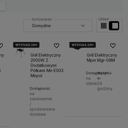
Układ
WYSYŁKA 24H
WYSYŁKA 24H
WYSYŁKA 24H
WYSYŁKA 24H
o ulubionych
Do ulubionych
Do ulubio
ny
Grill Elektryczny
Grill Elektryczny
2000W Z
Mpm Mgr-09M
Dodatkowymi
5
Półkami Mir-E003
Dostępność:
Wysyłka
Mirpol
na
w:
stanie
24
godziny
Dostępność:
na
Do
zamówienie
179,90 zł
/
Do
spodziewana
koszyka
dostawa
koszyka
199,00 zł