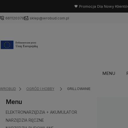
🖤 Promocja Dla Nowy Klientó
661120378
sklep@wrobud.com.pl
MENU
WROBUD
OGRÓD I HOBBY
GRILLOWANIE
Menu
ELEKTRONARZĘDZIA + AKUMULATOR
NARZĘDZIA RĘCZNE