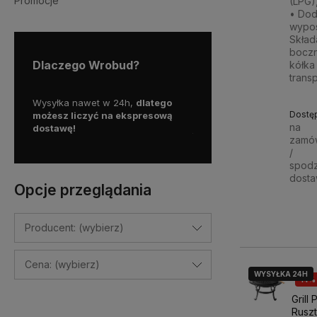
Promocje
(LPG)
• Do
wypos
Skład
boczn
Dlaczego Wrobud?
kółka
trans
y więc
Wysyłka nawet w 24h,
dlatego
Skorzystaj z darmowej d
Dostę
a
możesz liczyć na ekspresową
Paczkomatem
na
dostawę!
już od
100 zł!
zamó
/
spod
dost
Opcje przeglądania
1 09
Producent: (wybierz)
Cena: (wybierz)
WYSYŁKA 24H
14%
Grill
Rusz