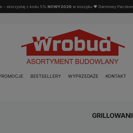
w - skorzystaj z kodu 5%
NOWY2026
w koszyku 🖤 Darmowy Paczkoma
PROMOCJE
BESTSELLERY
WYPRZEDAŻE
KONTAKT
GRILLOWANI