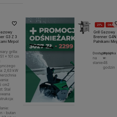
Do ulubionych
D
21%
OKAZ
 Gazowy
Grill Gazowy
er G3 Z 3
Brenner G4N
kami Mirpol
Palnikami Mir
ary grilla:
Dostępność:
Wysyłka
 51 x 101 cm
na
w:
c
stanie
48
dynczego
godzin
ka: 2,63 kW
ierzchnia
1 099,00 zł
wania:
5 cm2
t: Stal
iowana
1 399,00 zł
strukcja:
lanie:
1 399,00 zł
n - butan