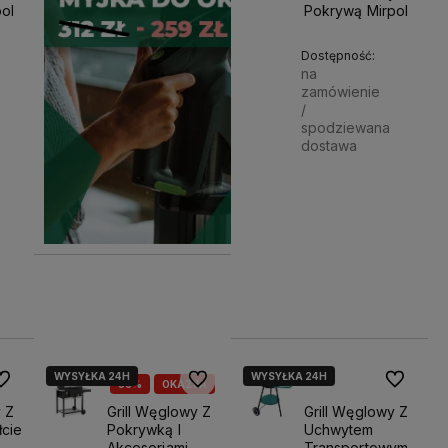
ol
Pokrywą Mirpol
Dostępność:
na
zamówienie
/
spodziewana
dostawa
159,00 zł
Powiadom o dostępności
Powiado
166,00 zł
166,00 zł
WYSYŁKA 24H
WYSYŁKA 24H
o ulubionych
Do ulubionych
Do ulubio
36%
OKAZJA
y Z
Grill Węglowy Z
Grill Węglowy Z
łcie
Pokrywką I
Uchwytem
Akcesoriami
Transportowym