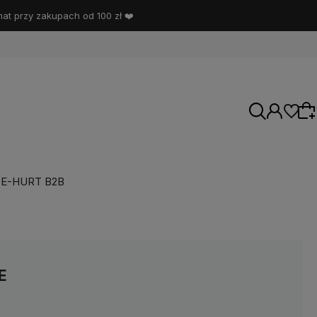
t przy zakupach od 100 zł ❤️
E-HURT B2B
Wybierz coś dla siebie z naszej aktualnej
oferty lub zaloguj się, aby przywrócić dodane
produkty do listy z poprzedniej sesji.
E