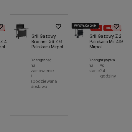
Powiadom o dostępności
WYSYŁKA 24H
o ulubionych
Do ulubionych
Do ulubio
JA
25%
OKAZJA
Grill Gazowy
Grill Gazowy Z 2
 Z 4
Brenner G6 Z 6
Palnikami Mir 419
pol
Palnikami Mirpol
Mirpol
Dostępność:
Dostępność:
Wysyłka
na
na
w:
zamówienie
stanie
24
/
godziny
spodziewana
Do
Do
dostawa
599,00 zł
koszyka
koszyk
1 966,00 zł
Powiadom o dostępności
799,00 zł
799,00 zł