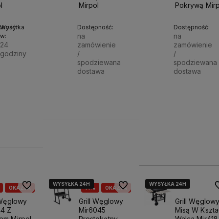
l
Mirpol
Pokrywą Mirp
pność:
Wysyłka
Dostępność:
Dostępność:
na
na
w:
e
24
zamówienie
zamówienie
godziny
/
/
spodziewana
spodziewana
Do
dostawa
dostawa
00 zł
koszyka
465,00 zł
249,00 zł
Powiadom o dostępności
 zł
299,00 zł
 zł
299,00 zł
WYSYŁKA 24H
WYSYŁKA 24H
WYSYŁKA 24H
Do ulubionych
Do ulubionych
D
OKAZJA
14%
OKAZJA
 Węglowy
Grill Węglowy
Grill Węglow
44 Z
Mir6045
Misą W Kszta
em Mirpol
Prostokątny
Walca Mir418