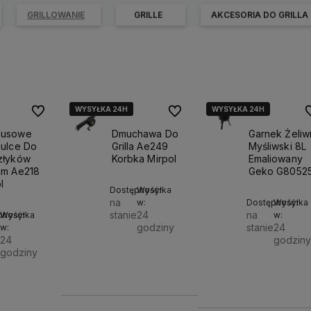
GRILLOWANIE
GRILLE
AKCESORIA DO GRILLA
WYSYŁKA 24H
WYSYŁKA 24H
WYSYŁKA 24H
WYSYŁKA 24H
Do ulubionych
Do ulubionych
D
busowe
Dmuchawa Do
Garnek Żeliw
kulce Do
Grilla Ae249
Myśliwski 8L
złyków
Korbka Mirpol
Emaliowany
cm Ae218
Geko G8052
l
Dostępność:
Wysyłka
na
w:
Dostępność:
Wysyłka
stanie
24
na
pność:
Wysyłka
w:
godziny
stanie
24
w:
e
24
godziny
Do
godziny
11,00 zł
349,00 zł
Do
koszyka
zł
koszyka