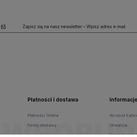
Zapisz się na nasz newsletter – Wpisz adres e-mail
polityce
prywatności
Płatności i dostawa
Informacj
Płatności Online
Wrobud Łańcut
Formy dostawy
Otwarcia
Salon Komink