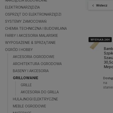
NARZĘDZIA BUDOWLANE
Wstecz
ELEKTRONARZĘDZIA
OSPRZĘT DO ELEKTRONARZĘDZI
SYSTEMY ZAMOCOWAŃ
CHEMIA TECHNICZNA I BUDOWLANA
FARBY I AKCESORIA MALARSKIE
WYSYŁKA 24H
WYSYŁKA 24H
WYSYŁKA 24H
WYPOSAŻENIE & SPRZĄTANIE
Bam
OGRÓD I HOBBY
Szpi
AKCESORIA OGRODOWE
Szas
30,5
ARCHITEKTURA OGRODOWA
Mirpo
BASENY I AKCESORIA
GRILLOWANIE
Dostę
na
GRILLE
stani
AKCESORIA DO GRILLA
HULAJNOGI ELEKTRYCZNE
4,50 
MEBLE OGRODOWE