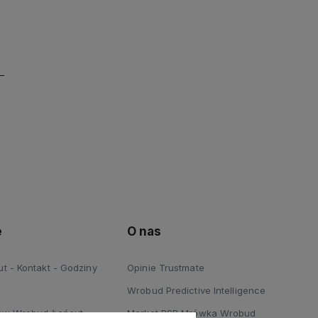
e
O nas
 - Kontakt - Godziny
Opinie Trustmate
Wrobud Predictive Intelligence
ów Wrobud Łańcut
Market PSB Mrówka Wrobud