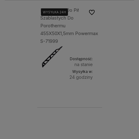
Brzeszczot Do Pił
Do ulubionych
WYSYŁKA 24H
Szablastych Do
Porothermu
455X50X1,5mm Powermax
S-71999
Dostępność:
na stanie
Wysyłka w:
24 godziny
Do
262,00 zł
koszyka