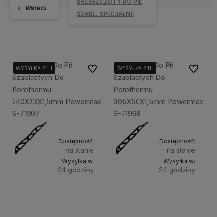
BRZESZCZOTY DO PIŁ
Wstecz
SZABL. SPECJALNE
Brzeszczot Do Pił
Brzeszczot Do Pił
Do ulubionych
Do ulubi
WYSYŁKA 24H
WYSYŁKA 24H
Szablastych Do
Szablastych Do
Porothermu
Porothermu
240X23X1,5mm Powermax
305X50X1,5mm Powermax
S-71997
S-71998
Dostępność:
Dostępność:
na stanie
na stanie
Wysyłka w:
Wysyłka w:
24 godziny
24 godziny
Do
Do
132,00 zł
181,00 zł
koszyka
koszyka