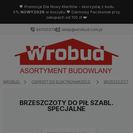
🖤 Promocja Dla Nowy Klientów - skorzystaj z kodu
5%
NOWY2026
w koszyku 🖤 Darmowy Paczkomat przy
zakupach od 100 zł ❤️
661120378
sklep@wrobud.com.pl
WROBUD
OSPRZĘT DO ELEKTRONARZĘDZI
BRZESZCZOTY I
BRZESZCZOTY DO PIŁ SZABL.
SPECJALNE