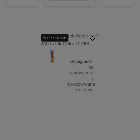
Zestaw Opasek Kablowych
Do ulubionych
WYSYŁKA 24H
250 sztuk Geko G17190
Dostępność:
na
zamówienie
/
spodziewana
dostawa
11,99 zł
Powiadom o dostępności