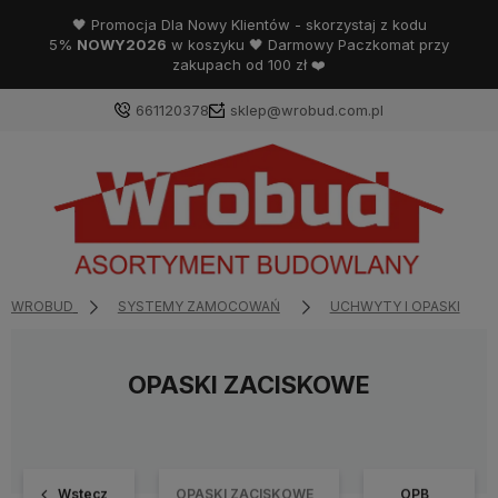
🖤 Promocja Dla Nowy Klientów - skorzystaj z kodu
5%
NOWY2026
w koszyku 🖤 Darmowy Paczkomat przy
zakupach od 100 zł ❤️
661120378
sklep@wrobud.com.pl
WROBUD
SYSTEMY ZAMOCOWAŃ
UCHWYTY I OPASKI
OPASKI ZACISKOWE
Wstecz
OPASKI ZACISKOWE
OPB