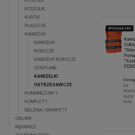
KOSZULE
KOSZULKI
KURTKI
PŁASZCZE
WYSYŁKA 24H
KAMIZELKI
Kami
KAMIZELKI
Odbl
"Shi
ROBOCZE
Poma
KAMIZELKI ROBOCZE
"Xxxl
5125
OCIEPLANE
KAMIZELKI
Dostę
OSTRZEGAWCZE
na
stani
KOMBINEZONY I
duża
KOMPLETY
ilość
BIELIZNA I SKARPETY
14,00
OBUWIE
RĘKAWICE