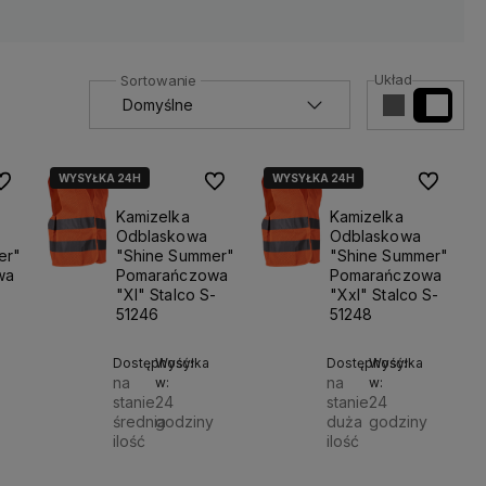
Układ
WYSYŁKA 24H
WYSYŁKA 24H
o ulubionych
Do ulubionych
Do ulubio
Kamizelka
Kamizelka
Odblaskowa
Odblaskowa
er"
"Shine Summer"
"Shine Summer"
wa
Pomarańczowa
Pomarańczowa
"Xl" Stalco S-
"Xxl" Stalco S-
51246
51248
Dostępność:
Wysyłka
Dostępność:
Wysyłka
na
na
w:
w:
stanie
24
stanie
24
średnia
godziny
duża
godziny
ilość
ilość
Do
Do
Do
14,00 zł
14,00 zł