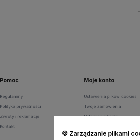
Pomoc
Moje konto
Regulaminy
Ustawienia plików cookies
Polityka prywatności
Twoje zamówienia
Zwroty i reklamacje
Ustawienia konta
Kontakt
Przechowalnia
🍪 Zarządzanie plikami co