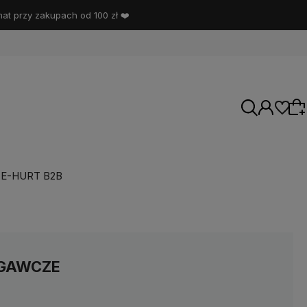
t przy zakupach od 100 zł ❤️
E-HURT B2B
Wybierz coś dla siebie z naszej aktualnej
oferty lub zaloguj się, aby przywrócić dodane
produkty do listy z poprzedniej sesji.
EGAWCZE