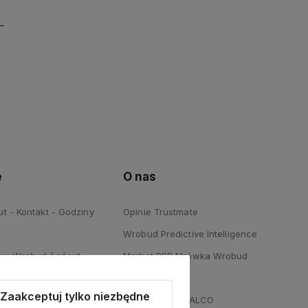
e
O nas
 - Kontakt - Godziny
Opinie Trustmate
Wrobud Predictive Intelligence
ów Wrobud Łańcut
Market PSB Mrówka Wrobud
 Podłóg Wrobud Łańcut
Blog
Zaakceptuj tylko niezbędne
a sprzętów budowlanych i
Dystrybucja STALCO