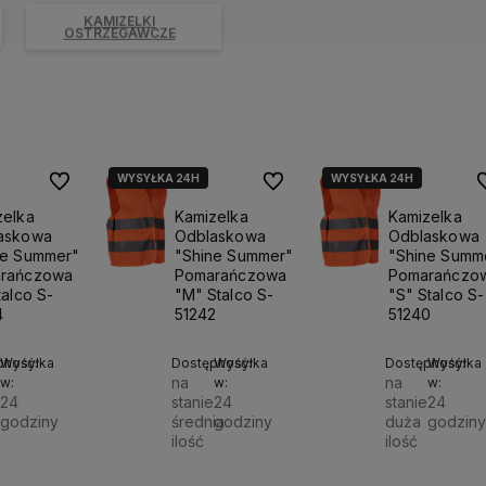
KAMIZELKI
OSTRZEGAWCZE
WYSYŁKA 24H
WYSYŁKA 24H
Do ulubionych
Do ulubionych
D
zelka
Kamizelka
Kamizelka
askowa
Odblaskowa
Odblaskowa
ne Summer"
"Shine Summer"
"Shine Summ
rańczowa
Pomarańczowa
Pomarańczo
talco S-
"M" Stalco S-
"S" Stalco S-
4
51242
51240
pność:
Wysyłka
Dostępność:
Wysyłka
Dostępność:
Wysyłka
na
na
w:
w:
w:
e
24
stanie
24
stanie
24
godziny
średnia
godziny
duża
godziny
ilość
ilość
Do
Do
 zł
14,00 zł
14,00 zł