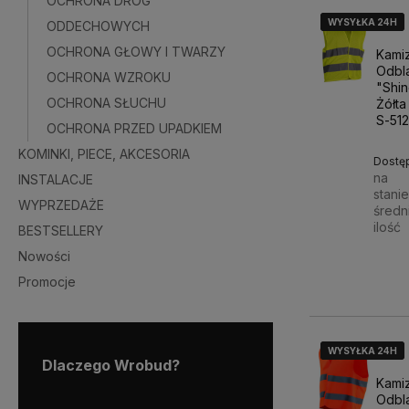
OCHRONA DRÓG
WYSYŁKA 24H
WYSYŁKA 24H
WYSYŁKA 24H
ODDECHOWYCH
OCHRONA GŁOWY I TWARZY
Kami
Odbl
OCHRONA WZROKU
"Shi
OCHRONA SŁUCHU
Żółta
S-51
OCHRONA PRZED UPADKIEM
KOMINKI, PIECE, AKCESORIA
Dostę
na
INSTALACJE
stani
WYPRZEDAŻE
średn
ilość
BESTSELLERY
Nowości
14,00
Promocje
WYSYŁKA 24H
WYSYŁKA 24H
WYSYŁKA 24H
Dlaczego Wrobud?
Kami
Odbl