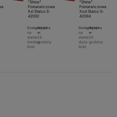
tego
"Shine"
"Shine"
sową
wa
Pomarańczowa
Pomarańczowa
Xxl Stalco S-
Xxxl Stalco S-
42092
42094
Dostępność:
Wysyłka
Dostępność:
Wysyłka
na
na
w:
w:
stanie
24
stanie
24
średnia
godziny
duża
godziny
ilość
ilość
Do
Do
Do
14,00 zł
14,00 zł
oszyka
koszyka
koszyka