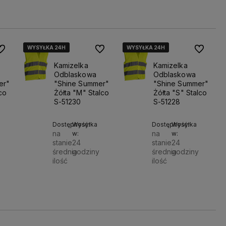
oszyka
koszyka
koszyka
WYSYŁKA 24H
WYSYŁKA 24H
WYSYŁKA 24H
WYSYŁKA 24H
WYSYŁKA 24H
WYSYŁKA 24H
o ulubionych
Do ulubionych
Do ulubio
Kamizelka
Kamizelka
Odblaskowa
Odblaskowa
er"
"Shine Summer"
"Shine Summer"
lco
Żółta "M" Stalco
Żółta "S" Stalco
S-51230
S-51228
Dostępność:
Wysyłka
Dostępność:
Wysyłka
na
na
w:
w:
stanie
24
stanie
24
średnia
godziny
średnia
godziny
ilość
ilość
Do
Do
Do
14,00 zł
14,00 zł
oszyka
koszyka
koszyka