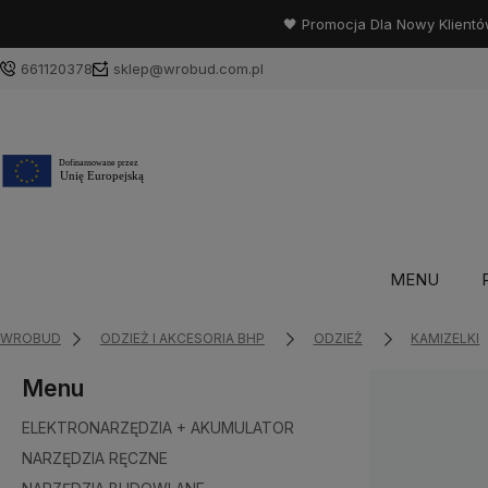
🖤 Promocja Dla Nowy Klientó
661120378
sklep@wrobud.com.pl
MENU
WROBUD
ODZIEŻ I AKCESORIA BHP
ODZIEŻ
KAMIZELKI
Menu
ELEKTRONARZĘDZIA + AKUMULATOR
NARZĘDZIA RĘCZNE