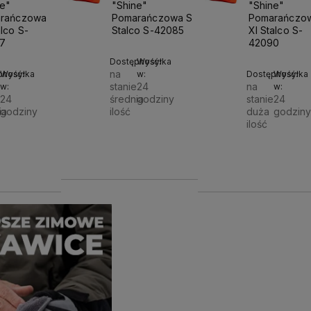
ostawy
Działamy od 1998 roku, mamy więc
Wysyłka nawet w 24h,
dla
ne"
"Shine"
"Shine"
już
26 lat doświadczenia na
możesz liczyć na ekspre
rańczowa
Pomarańczowa S
Pomarańczo
polskim rynku.
dostawę!
lco S-
Stalco S-42085
Xl Stalco S-
7
42090
Dostępność:
Wysyłka
na
pność:
Wysyłka
w:
Dostępność:
Wysyłka
stanie
24
na
w:
w:
e
24
średnia
godziny
stanie
24
ia
godziny
ilość
duża
godziny
ilość
Do
14,00 zł
Do
 zł
14,00 zł
koszyka
koszyka
k