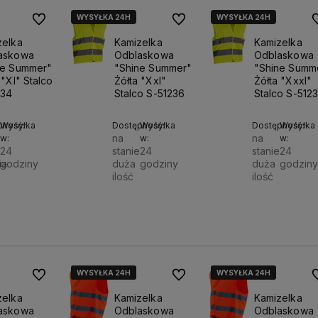
WYSYŁKA 24H
WYSYŁKA 24H
Do ulubionych
Do ulubionych
D
zelka
Kamizelka
Kamizelka
askowa
Odblaskowa
Odblaskowa
ne Summer"
"Shine Summer"
"Shine Summ
 "Xl" Stalco
Żółta "Xxl"
Żółta "Xxxl"
234
Stalco S-51236
Stalco S-512
pność:
Wysyłka
Dostępność:
Wysyłka
Dostępność:
Wysyłka
na
na
w:
w:
w:
e
24
stanie
24
stanie
24
ia
godziny
duża
godziny
duża
godziny
ilość
ilość
Do
Do
 zł
14,00 zł
14,00 zł
koszyka
koszyka
k
WYSYŁKA 24H
WYSYŁKA 24H
WYSYŁKA 24H
WYSYŁKA 24H
WYSYŁKA 24H
WYSYŁKA 24H
Do ulubionych
Do ulubionych
D
zelka
Kamizelka
Kamizelka
askowa
Odblaskowa
Odblaskowa