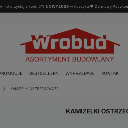
w - skorzystaj z kodu 5%
NOWY2026
w koszyku 🖤 Darmowy Paczkoma
PROMOCJE
BESTSELLERY
WYPRZEDAŻE
KONTAKT
KAMIZELKI OSTRZEGAWCZE
KAMIZELKI OSTRZ