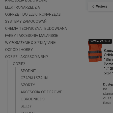
NARZĘDZIA BUDOWLANE
Wstecz
ELEKTRONARZĘDZIA
OSPRZĘT DO ELEKTRONARZĘDZI
SYSTEMY ZAMOCOWAŃ
CHEMIA TECHNICZNA I BUDOWLANA
FARBY I AKCESORIA MALARSKIE
WYSYŁKA 24H
WYPOSAŻENIE & SPRZĄTANIE
OGRÓD I HOBBY
Kami
Odbl
ODZIEŻ I AKCESORIA BHP
"Shi
ODZIEŻ
Poma
"L" S
SPODNIE
5124
CZAPKI I SZALIKI
Dostę
SZORTY
na
AKCESORIA ODZIEŻOWE
stani
duża
OGRODNICZKI
ilość
BLUZY
14,00