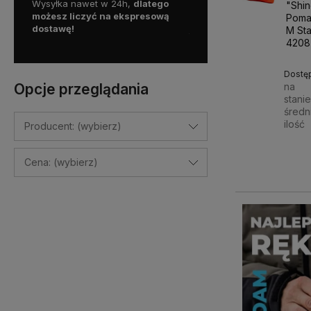
y więc
Wysyłka nawet w 24h,
dlatego
Skorzystaj z darmowej d
"Shi
a
możesz liczyć na ekspresową
Paczkomatem
Poma
dostawę!
już od
100 zł!
M Sta
4208
Dostę
Opcje przeglądania
na
stani
średn
ilość
Producent: (wybierz)
14,00
Cena: (wybierz)