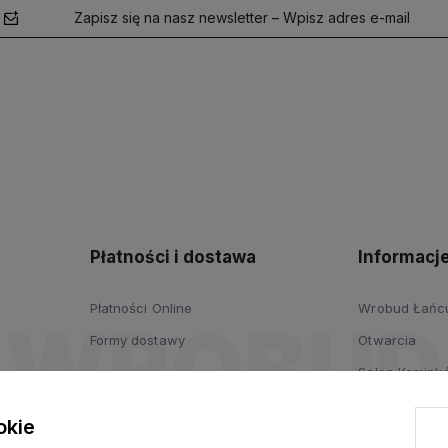
Zapisz się na nasz newsletter – Wpisz adres e-mail
polityce
prywatności
Płatności i dostawa
Informacj
Płatności Online
Wrobud Łańcut
Formy dostawy
Otwarcia
Salon Komink
Salon Drzwi i
okie
Wypożyczalni