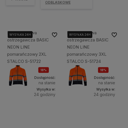
ODBLASKOWE
Bluza polarowa
Bluza polarowa
Do ulubionych
Do ulubi
WYSYŁKA 24H
WYSYŁKA 24H
ostrzegawcza BASIC
ostrzegawcza BASIC
NEON LINE
NEON LINE
pomarańczowy 2XL
pomarańczowy 3XL
STALCO S-51722
STALCO S-51724
18%
18%
OKAZJA
OKAZJA
Dostępność:
Dostępność:
na stanie
na stanie
Wysyłka w:
Wysyłka w:
24 godziny
24 godziny
Do
Do
99,00 zł
99,00 zł
koszyka
koszyka
120,00 zł
120,00 zł