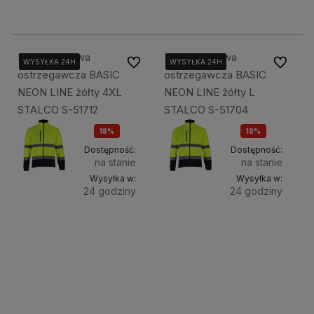
89,00 zł
89,00 zł
Bluza polarowa
Bluza polarowa
Do ulubionych
Do ulubi
WYSYŁKA 24H
WYSYŁKA 24H
WYSYŁKA 24H
WYSYŁKA 24H
WYSYŁKA 24H
WYSYŁKA 24H
ostrzegawcza BASIC
ostrzegawcza BASIC
NEON LINE żółty 4XL
NEON LINE żółty L
STALCO S-51712
STALCO S-51704
18%
18%
OKAZJA
OKAZJA
Dostępność:
Dostępność:
na stanie
na stanie
Wysyłka w:
Wysyłka w:
24 godziny
24 godziny
Do
Do
99,00 zł
99,00 zł
koszyka
koszyka
120,00 zł
120,00 zł
89,00 zł
89,00 zł