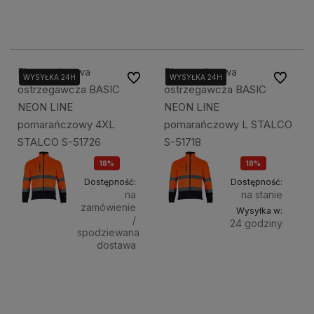
89,00 zł
89,00 zł
Bluza polarowa
Bluza polarowa
Do ulubionych
Do ulubi
WYSYŁKA 24H
WYSYŁKA 24H
WYSYŁKA 24H
WYSYŁKA 24H
ostrzegawcza BASIC
ostrzegawcza BASIC
NEON LINE
NEON LINE
pomarańczowy 4XL
pomarańczowy L STALCO
STALCO S-51726
S-51718
18%
18%
OKAZJA
OKAZJA
Dostępność:
Dostępność:
na
na stanie
zamówienie
Wysyłka w:
/
24 godziny
spodziewana
dostawa
Do
99,00 zł
99,00 zł
koszyka
Powiadom o dostępności
120,00 zł