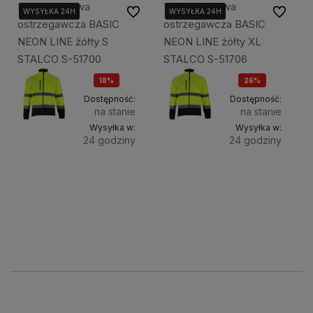
Bluza polarowa
Bluza polarowa
Do ulubionych
Do ulubi
WYSYŁKA 24H
WYSYŁKA 24H
WYSYŁKA 24H
WYSYŁKA 24H
WYSYŁKA 24H
WYSYŁKA 24H
ostrzegawcza BASIC
ostrzegawcza BASIC
NEON LINE żółty S
NEON LINE żółty XL
STALCO S-51700
STALCO S-51706
18%
26%
OKAZJA
OKAZJA
Dostępność:
Dostępność:
na stanie
na stanie
Wysyłka w:
Wysyłka w:
24 godziny
24 godziny
Do
Do
99,00 zł
89,00 zł
koszyka
koszyka
120,00 zł
120,00 zł
89,00 zł
120,00 zł