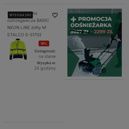
Bluza polarowa
Do ulubionych
WYSYŁKA 24H
WYSYŁKA 24H
WYSYŁKA 24H
ostrzegawcza BASIC
NEON LINE żółty M
STALCO S-51702
18%
OKAZJA
Dostępność:
na stanie
Wysyłka w:
24 godziny
Do
99,00 zł
koszyka
120,00 zł
89,00 zł