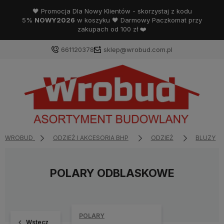
🖤 Promocja Dla Nowy Klientów - skorzystaj z kodu
5%
NOWY2026
w koszyku 🖤 Darmowy Paczkomat przy
zakupach od 100 zł ❤️
661120378
sklep@wrobud.com.pl
WROBUD
ODZIEŻ I AKCESORIA BHP
ODZIEŻ
BLUZY
POLARY ODBLASKOWE
POLARY
Wstecz