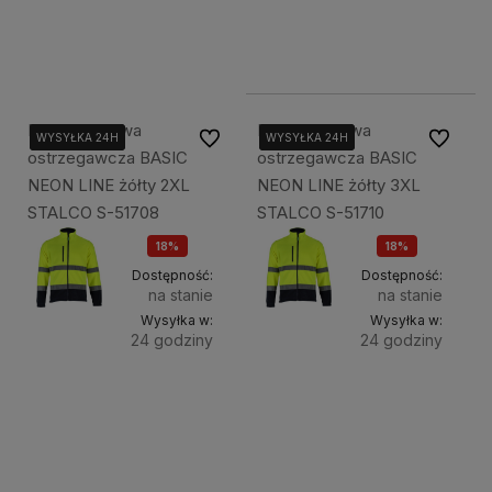
89,00 zł
Bluza polarowa
Bluza polarowa
Do ulubionych
Do ulubi
WYSYŁKA 24H
WYSYŁKA 24H
WYSYŁKA 24H
WYSYŁKA 24H
WYSYŁKA 24H
WYSYŁKA 24H
ostrzegawcza BASIC
ostrzegawcza BASIC
NEON LINE żółty 2XL
NEON LINE żółty 3XL
STALCO S-51708
STALCO S-51710
18%
18%
OKAZJA
OKAZJA
Dostępność:
Dostępność:
na stanie
na stanie
Wysyłka w:
Wysyłka w:
24 godziny
24 godziny
Do
Do
99,00 zł
99,00 zł
koszyka
koszyka
120,00 zł
120,00 zł