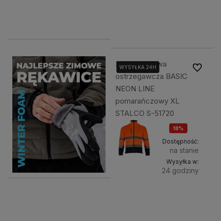
120,00 zł
89,00 zł
89,00 zł
Bluza polarowa
Do ulubi
WYSYŁKA 24H
ostrzegawcza BASIC
NEON LINE
pomarańczowy XL
STALCO S-51720
18%
OKAZJA
Dostępność:
na stanie
Wysyłka w:
24 godziny
Do
99,00 zł
koszyka
120,00 zł