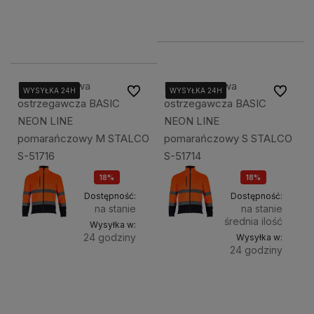
120,00 zł
89,00 zł
89,00 zł
Bluza polarowa
Bluza polarowa
Do ulubionych
Do ulubi
WYSYŁKA 24H
WYSYŁKA 24H
WYSYŁKA 24H
WYSYŁKA 24H
WYSYŁKA 24H
WYSYŁKA 24H
ostrzegawcza BASIC
ostrzegawcza BASIC
NEON LINE
NEON LINE
pomarańczowy M STALCO
pomarańczowy S STALCO
S-51716
S-51714
18%
18%
OKAZJA
OKAZJA
Dostępność:
Dostępność:
na stanie
na stanie
średnia ilość
Wysyłka w:
24 godziny
Wysyłka w:
24 godziny
Do
99,00 zł
Do
99,00 zł
koszyka
koszyka
120,00 zł