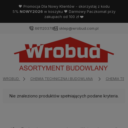
🖤 Promocja Dla Nowy Klientów - skorzystaj z kodu
5%
NOWY2026
w koszyku 🖤 Darmowy Paczkomat przy
zakupach od 100 zł ❤️
661120378
sklep@wrobud.com.pl
WROBUD
CHEMIA TECHNICZNA I BUDOWLANA
CHEMIA TEC
Nie znaleziono produktów spełniających podane kryteria.