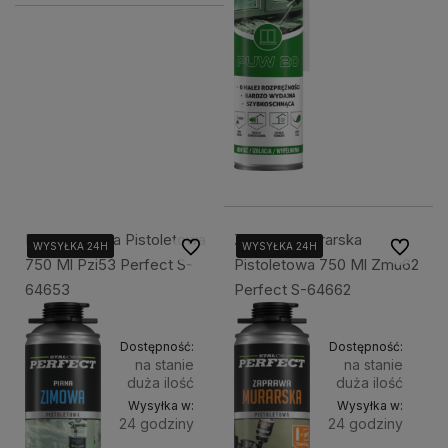
koszyka
Piana Zimowa Pistoletowa
Zaprawa Murarska
Do ulubionych
Do ulubi
WYSYŁKA 24H
WYSYŁKA 24H
WYSYŁKA 24H
WYSYŁKA 24H
WYSYŁKA 24H
WYSYŁKA 24H
750 Ml Pzi53 Perfect S-
Pistoletowa 750 Ml Zmu62
64653
Perfect S-64662
Dostępność:
Dostępność:
na stanie
na stanie
duża ilość
duża ilość
Wysyłka w:
Wysyłka w:
24 godziny
24 godziny