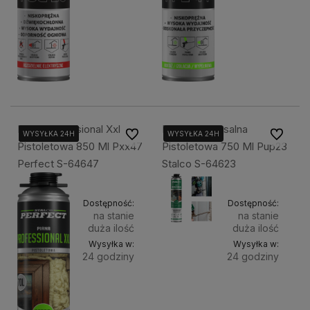
Piana Proffesional Xxl
Piana Uniwersalna
Do ulubionych
Do ulubi
WYSYŁKA 24H
WYSYŁKA 24H
WYSYŁKA 24H
WYSYŁKA 24H
Pistoletowa 850 Ml Pxx47
Pistoletowa 750 Ml Pup23
Perfect S-64647
Stalco S-64623
Dostępność:
Dostępność:
na stanie
na stanie
duża ilość
duża ilość
Wysyłka w:
Wysyłka w:
24 godziny
24 godziny
Do
Do
34,99 zł
26,78 zł
koszyka
koszyka