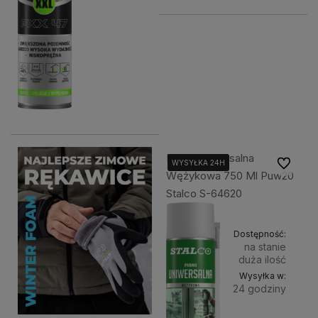
Piana Uniwersalna
Do ulubi
WYSYŁKA 24H
WYSYŁKA 24H
WYSYŁKA 24H
Wężykowa 750 Ml Puw20
Stalco S-64620
Dostępność:
na stanie
duża ilość
Wysyłka w:
24 godziny
Do
29,99 zł