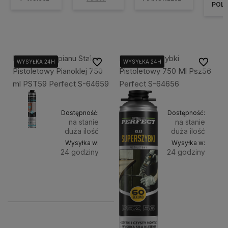
POL
Klej Do Styropianu Stalco
Klej Super Szybki
Do ulubionych
Do ulubi
WYSYŁKA 24H
WYSYŁKA 24H
WYSYŁKA 24H
WYSYŁKA 24H
WYSYŁKA 24H
WYSYŁKA 24H
Pistoletowy Pianoklej 750
Pistoletowy 750 Ml Psz56
ml PST59 Perfect S-64659
Perfect S-64656
Dostępność:
Dostępność:
na stanie
na stanie
duża ilość
duża ilość
Wysyłka w:
Wysyłka w:
24 godziny
24 godziny
Do
Do
34,99 zł
49,75 zł
koszyka
koszyka