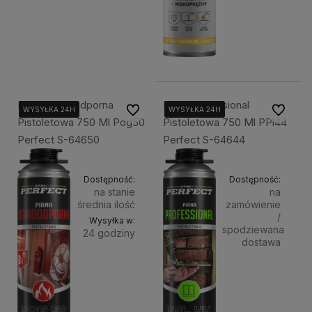
Piana Ognioodporna
Piana Proffesional
Do ulubionych
Do ulubi
WYSYŁKA 24H
WYSYŁKA 24H
WYSYŁKA 24H
WYSYŁKA 24H
WYSYŁKA 24H
WYSYŁKA 24H
Pistoletowa 750 Ml Pog50
Pistoletowa 750 Ml PPl44
Perfect S-64650
Perfect S-64644
Dostępność:
Dostępność:
na stanie
na
średnia ilość
zamówienie
/
Wysyłka w:
spodziewana
24 godziny
dostawa
Do
59,90 zł
37,29 zł
Powiadom
koszyka