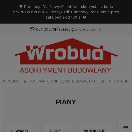
🖤 Promocja Dla Nowy Klientów - skorzystaj z kodu
5%
NOWY2026
w koszyku 🖤 Darmowy Paczkomat przy
zakupach od 100 zł ❤️
661120378
sklep@wrobud.com.pl
WROBUD
CHEMIA TECHNICZNA I BUDOWLANA
CHEMIA BU
PIANY
PIAN
Wstecz
PIANY
PIANOKLEJE