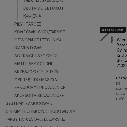
WIERTŁA SPECJALNE
DŁUTA DO BETONU I
KAMIENIA
PIŁY I TARCZE
WYSYŁKA 24H
WYSYŁKA 24H
WYSYŁKA 24H
KOŃCÓWKI WKRĘTARSKIE
Wiert
OTWORNICE I TECHNIKA
Beto
DIAMENTOWA
Cyli
12,0 
ŚCIERNICE I SZCZOTKI
Stalc
MATERIAŁY ŚCIERNE
7132
BRZESZCZOTY I FREZY
Dostę
OSPRZĘT DO MASZYN
na
ŁAŃCUCHY I PROWADNICE
stani
duża
AKCESORIA SPAWALNICZE
ilość
SYSTEMY ZAMOCOWAŃ
16,50
CHEMIA TECHNICZNA I BUDOWLANA
FARBY I AKCESORIA MALARSKIE