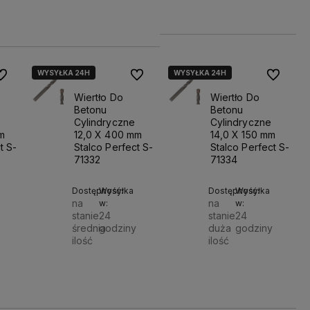
Do
Do
15,70 zł
koszyka
szyka
koszyka
WYSYŁKA 24H
WYSYŁKA 24H
o ulubionych
Do ulubionych
Do ulubio
Wiertło Do
Wiertło Do
Betonu
Betonu
Cylindryczne
Cylindryczne
m
12,0 X 400 mm
14,0 X 150 mm
t S-
Stalco Perfect S-
Stalco Perfect S-
71332
71334
Dostępność:
Wysyłka
Dostępność:
Wysyłka
na
na
w:
w:
stanie
24
stanie
24
średnia
godziny
duża
godziny
ilość
ilość
Do
Do
Do
31,52 zł
24,19 zł
koszyka
koszyka
koszyka