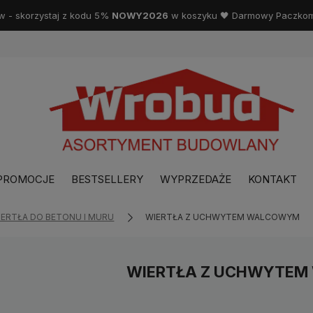
w - skorzystaj z kodu 5%
NOWY2026
w koszyku 🖤 Darmowy Paczkoma
PROMOCJE
BESTSELLERY
WYPRZEDAŻE
KONTAKT
IERTŁA DO BETONU I MURU
WIERTŁA Z UCHWYTEM WALCOWYM
WIERTŁA Z UCHWYTE