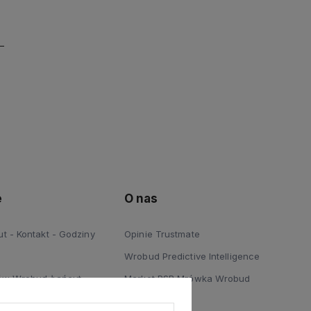
e
O nas
 - Kontakt - Godziny
Opinie Trustmate
Wrobud Predictive Intelligence
ów Wrobud Łańcut
Market PSB Mrówka Wrobud
 Podłóg Wrobud Łańcut
Blog