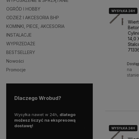
WYPOSAŻENIE & SPRZĄTANIE
OGRÓD I HOBBY
WYSYŁKA 24H
ODZIEŻ I AKCESORIA BHP
Wiert
KOMINKI, PIECE, AKCESORIA
Beto
Cyli
INSTALACJE
14,0
WYPRZEDAŻE
Stalc
7133
BESTSELLERY
Nowości
Dostę
na
Promocje
stani
36,4
Dlaczego Wrobud?
y więc
Wysyłka nawet w 24h,
dlatego
Skorzystaj z darmowej d
a
możesz liczyć na ekspresową
Paczkomatem
dostawę!
już od
100 zł!
WYSYŁKA 24H