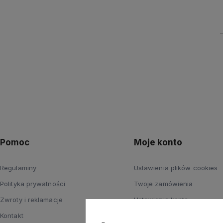
Pomoc
Moje konto
Regulaminy
Ustawienia plików cookies
Polityka prywatności
Twoje zamówienia
Zwroty i reklamacje
Ustawienia konta
Kontakt
Przechowalnia