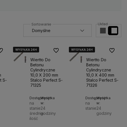
Układ
WYSYŁKA 24H
WYSYŁKA 24H
WYSYŁKA 24H
WYSYŁKA 24H
WYSYŁKA 24H
WYSYŁKA 24H
o ulubionych
Do ulubionych
Do ulubio
Wiertło Do
Wiertło Do
Betonu
Betonu
Cylindryczne
Cylindryczne
m
10,0 X 200 mm
10,0 X 400 mm
t S-
Stalco Perfect S-
Stalco Perfect S-
71325
71326
Dostępność:
Wysyłka
Dostępność:
Wysyłka
na
na
w:
w:
stanie
24
stanie
24
średnia
godziny
godziny
ilość
Do
33,00 zł