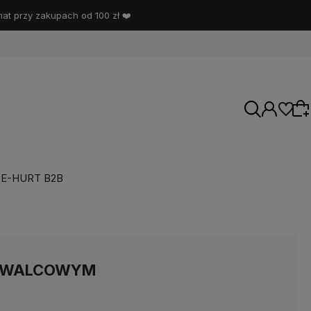
t przy zakupach od 100 zł ❤️
E-HURT B2B
Wybierz coś dla siebie z naszej aktualnej
oferty lub zaloguj się, aby przywrócić dodane
produkty do listy z poprzedniej sesji.
M WALCOWYM