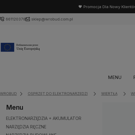
🖤 Promocja Dla Nowy Klientó
661120378
sklep@wrobud.com.pl
MENU
WROBUD
OSPRZĘT DO ELEKTRONARZĘDZI
WIERTŁA
W
Menu
ELEKTRONARZĘDZIA + AKUMULATOR
NARZĘDZIA RĘCZNE