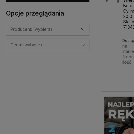
Wiert
Beto
Cyli
Opcje przeglądania
20,0
Stalc
7134
Producent: (wybierz)
Dostę
Cena: (wybierz)
na
stani
średn
ilość
48,9