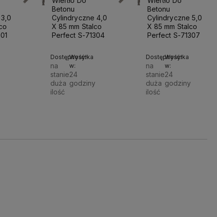
Wiertło Do
Wiertło Do
Betonu
Betonu
 3,0
Cylindryczne 4,0
Cylindryczne 5,0
co
X 85 mm Stalco
X 85 mm Stalco
301
Perfect S-71304
Perfect S-71307
Dostępność:
Wysyłka
Dostępność:
Wysyłka
na
na
w:
w:
stanie
24
stanie
24
duża
godziny
duża
godziny
ilość
ilość
Do
Do
Do
5,20 zł
5,70 zł
szyka
koszyka
koszyka