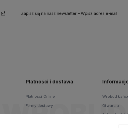
Zapisz się na nasz newsletter – Wpisz adres e-mail
polityce
prywatności
Płatności i dostawa
Informacj
Płatności Online
Wrobud Łańcut
Formy dostawy
Otwarcia
Salon Komink
Salon Drzwi i