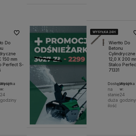
11,13 zł
ko
WYSYŁKA 24H
WYSYŁKA 24H
WYSYŁKA 24H
Do ulubionych
D
ło Do
Wiertło Do
nu
Betonu
ndryczne
Cylindryczne
X 150 mm
12,0 X 200 m
o Perfect S-
Stalco Perfec
8
71331
pność:
Wysyłka
Dostępność:
Wysyłka
na
w:
w:
e
24
stanie
24
godziny
duża
godziny
ilość
Do
 zł
23,48 zł
koszyka