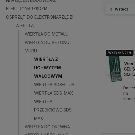
NARZĘDZIA BUDOWLANE
ELEKTRONARZĘDZIA
Wstecz
OSPRZĘT DO ELEKTRONARZĘDZI
WIERTŁA
WIERTŁA DO METALU
WIERTŁA DO BETONU I
MURU
WYSYŁKA 24H
WYSYŁKA 24H
WYSYŁKA 24H
WIERTŁA Z
Wiert
UCHWYTEM
8El. 
Stalc
WALCOWYM
WIERTŁA SDS-PLUS
Dostę
WIERTŁA SDS-MAX
na
stani
WIERTŁA
PRZEBICIOWE SDS-
25,4
MAX
WIERTŁA DO DREWNA