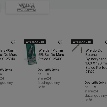
WIERTŁA Z
UCHWYTEM
WALCOWYM
WYSYŁKA 24H
WYSYŁKA 24H
WYSYŁKA 24H
WYSYŁKA 24H
WYSYŁKA 24H
WYSYŁKA 24H
Do ulubionych
Do ulubionych
D
ła 3-10mm
Wiertła 4-10mm
Wiertło Do
Scl Do Muru
5El. Scl Do Muru
Betonu
o S-25310
Stalco S-25410
Cylindryczne
10,0 X 120 m
Stalco Perfec
pność:
Wysyłka
Dostępność:
Wysyłka
71322
na
w:
w:
e
24
stanie
24
godziny
średnia
godziny
Dostępność:
Wysyłka
ilość
na
w:
Do
stanie
24
0 zł
Do
duża
godziny
15,50 zł
ilość
koszyka
koszyka