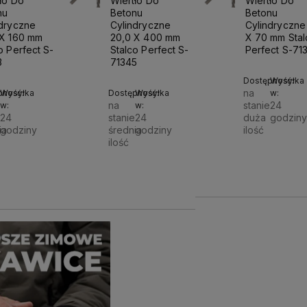
ło Do
Wiertło Do
Wiertło Do
nu
Betonu
Betonu
ndryczne
Cylindryczne
Cylindryczne
 X 160 mm
20,0 X 400 mm
X 70 mm Stal
o Perfect S-
Stalco Perfect S-
Perfect S-71
3
71345
Dostępność:
Wysyłka
na
pność:
Wysyłka
Dostępność:
Wysyłka
w:
na
stanie
24
w:
w:
e
24
stanie
24
duża
godziny
ia
godziny
średnia
godziny
ilość
ilość
6,10 zł
Do
Do
5 zł
76,46 zł
ko
koszyka
koszyka