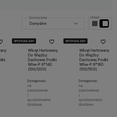
Układ
WYSYŁKA 24H
WYSYŁKA 24H
WYSYŁKA 24H
WYSYŁKA 24H
WYSYŁKA 24H
WYSYŁKA 24H
o ulubionych
Do ulubionych
Do ulubio
wany
Wkręt Hartowany
Wkręt Hartowany
Do Więźby
Do Więźby
kł.
Dachowej Podkł.
Dachowej Podkł.
0
Whw-P 6*140
Whw-P 6*160
(100/1200)
(100/1100)
Dostępność:
Dostępność:
na
na
zamówienie
zamówienie
/
/
spodziewana
spodziewana
dostawa
dostawa
75,50 zł
79,00 zł