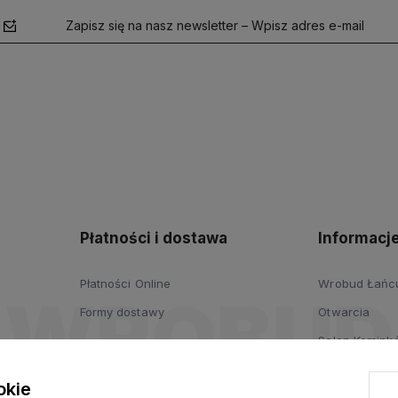
Zapisz się na nasz newsletter – Wpisz adres e-mail
polityce
prywatności
Płatności i dostawa
Informacj
Płatności Online
Wrobud Łańcut
Formy dostawy
Otwarcia
Salon Komink
Salon Drzwi i
okie
Wypożyczalni