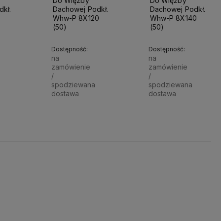
Do Więźby
Do Więźby
kł.
Dachowej Podkł.
Dachowej Podkł.
Whw-P 8X120
Whw-P 8X140
(50)
(50)
Dostępność:
Dostępność:
na
na
zamówienie
zamówienie
/
/
spodziewana
spodziewana
dostawa
dostawa
93,00 zł
100,00 zł
Powiadom o dostępności
Powiadom o dostępności
Powiado