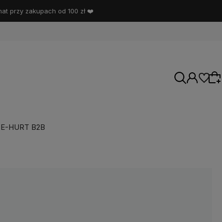
t przy zakupach od 100 zł ❤️
E-HURT B2B
Wybierz coś dla siebie z naszej aktualnej
oferty lub zaloguj się, aby przywrócić dodane
produkty do listy z poprzedniej sesji.