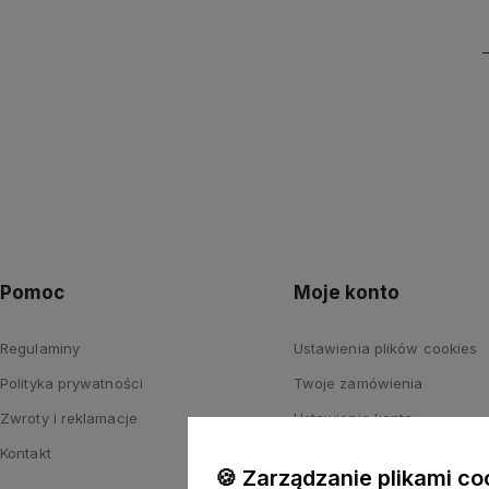
Pomoc
Moje konto
Regulaminy
Ustawienia plików cookies
Polityka prywatności
Twoje zamówienia
Zwroty i reklamacje
Ustawienia konta
Kontakt
Przechowalnia
🍪 Zarządzanie plikami co