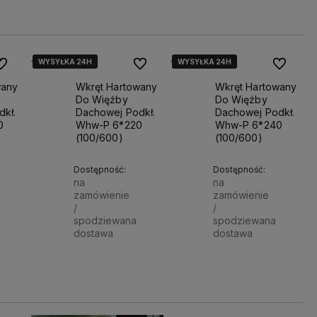
Powiadom o dostępności
Powiadom o dostępności
Powiadom
WYSYŁKA 24H
WYSYŁKA 24H
WYSYŁKA 24H
WYSYŁKA 24H
WYSYŁKA 24H
WYSYŁKA 24H
o ulubionych
Do ulubionych
Do ulubio
wany
Wkręt Hartowany
Wkręt Hartowany
Do Więźby
Do Więźby
kł.
Dachowej Podkł.
Dachowej Podkł.
0
Whw-P 6*220
Whw-P 6*240
(100/600)
(100/600)
Dostępność:
Dostępność:
na
na
zamówienie
zamówienie
/
/
spodziewana
spodziewana
dostawa
dostawa
152,89 zł
175,00 zł
Powiadom o dostępności
Powiadom o dostępności
Powiado