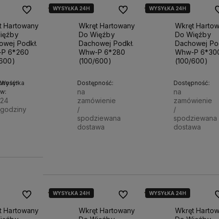
WYSYŁKA 24H
WYSYŁKA 24H
Do ulubionych
Do ulubionych
D
t Hartowany
Wkręt Hartowany
Wkręt Harto
ięźby
Do Więźby
Do Więźby
owej Podkł.
Dachowej Podkł.
Dachowej Pod
P 6*260
Whw-P 6*280
Whw-P 6*30
/600)
(100/600)
(100/600)
pność:
Wysyłka
Dostępność:
Dostępność:
na
na
w:
ostawy
Działamy od 1998 roku, mamy więc
Wysyłka nawet w 24h,
dla
e
24
zamówienie
zamówienie
już
26 lat doświadczenia na
możesz liczyć na ekspre
godziny
/
/
polskim rynku.
dostawę!
spodziewana
spodziewana
Do
dostawa
dostawa
4 zł
koszyka
220,00 zł
255,00 zł
Powiadom o dostępności
WYSYŁKA 24H
WYSYŁKA 24H
Do ulubionych
Do ulubionych
D
t Hartowany
Wkręt Hartowany
Wkręt Harto