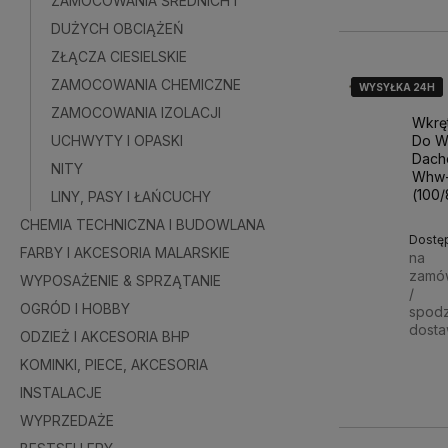
ZAMOCOWANIA ŚREDNICH I
DUŻYCH OBCIĄŻEŃ
ZŁĄCZA CIESIELSKIE
ZAMOCOWANIA CHEMICZNE
WYSYŁKA 24H
WYSYŁKA 24H
WYSYŁKA 24H
ZAMOCOWANIA IZOLACJI
Wkrę
Do W
UCHWYTY I OPASKI
Dach
NITY
Whw-
(100
LINY, PASY I ŁAŃCUCHY
CHEMIA TECHNICZNA I BUDOWLANA
Dostę
FARBY I AKCESORIA MALARSKIE
na
zamó
WYPOSAŻENIE & SPRZĄTANIE
/
OGRÓD I HOBBY
spod
dost
ODZIEŻ I AKCESORIA BHP
KOMINKI, PIECE, AKCESORIA
101,4
INSTALACJE
WYPRZEDAŻE