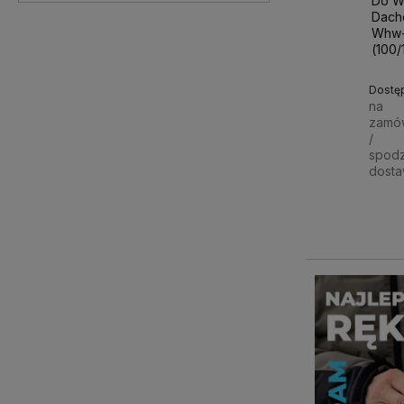
Do W
Dach
Whw-
(100/
Dostę
na
zamó
/
spod
dost
33,0