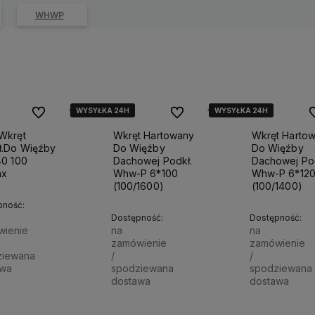
WHWP
WYSYŁKA 24H
WYSYŁKA 24H
WYSYŁKA 24H
WYSYŁKA 24H
WYSYŁKA 24H
WYSYŁKA 24H
Do ulubionych
Do ulubionych
D
Wkręt
Wkręt Hartowany
Wkręt Harto
ł.Do Więźby
Do Więźby
Do Więźby
40 100
Dachowej Podkł.
Dachowej Pod
ax
Whw-P 6*100
Whw-P 6*12
(100/1600)
(100/1400)
pność:
Dostępność:
Dostępność:
wienie
na
na
zamówienie
zamówienie
ziewana
/
/
awa
spodziewana
spodziewana
dostawa
dostawa
00 zł
Powiadom o dostępności
49,90 zł
59,00 zł