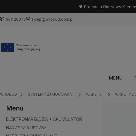
🖤 Promocja Dla Nowy Klientó
661120378
sklep@wrobud.com.pl
MENU
WROBUD
SYSTEMY ZAMOCOWAŃ
WKRĘTY
WKRĘTY D
Menu
ELEKTRONARZĘDZIA + AKUMULATOR
NARZĘDZIA RĘCZNE