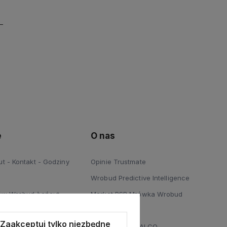
e
O nas
 - Kontakt - Godziny
Opinie Trustmate
Wrobud Predictive Intelligence
ów Wrobud Łańcut
Market PSB Mrówka Wrobud
 Podłóg Wrobud Łańcut
Blog
Zaakceptuj tylko niezbędne
a sprzętów budowlanych i
Dystrybucja STALCO