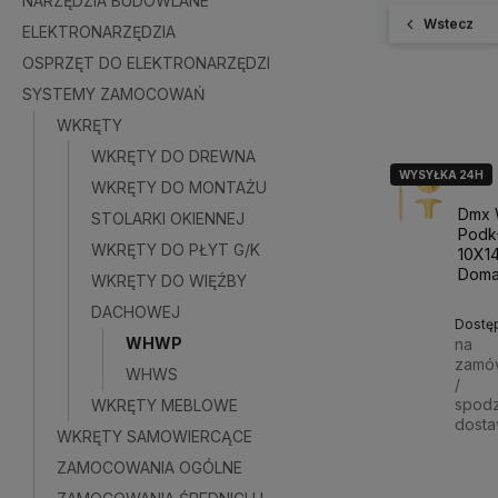
NARZĘDZIA BUDOWLANE
Wstecz
ELEKTRONARZĘDZIA
OSPRZĘT DO ELEKTRONARZĘDZI
SYSTEMY ZAMOCOWAŃ
WKRĘTY
WKRĘTY DO DREWNA
WYSYŁKA 24H
WKRĘTY DO MONTAŻU
Dmx 
STOLARKI OKIENNEJ
Podk
WKRĘTY DO PŁYT G/K
10X1
Dom
WKRĘTY DO WIĘŹBY
DACHOWEJ
Dostę
WHWP
na
zamó
WHWS
/
spod
WKRĘTY MEBLOWE
dost
WKRĘTY SAMOWIERCĄCE
ZAMOCOWANIA OGÓLNE
165,