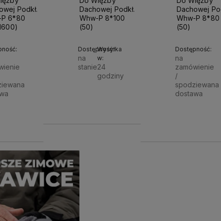
ięźby
Do Więźby
Do Więźby
owej Podkł.
Dachowej Podkł.
Dachowej Pod
P 6*80
Whw-P 8*100
Whw-P 8*80
1600)
(50)
(50)
pność:
Dostępność:
Wysyłka
Dostępność:
na
na
w:
wienie
stanie
24
zamówienie
godziny
/
ziewana
spodziewana
Do
awa
dostawa
79,00 zł
koszyka
0 zł
68,00 zł
Powiadom o dostępności