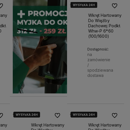
WYSYŁKA 24H
WYSYŁKA 24H
WYSYŁKA 24H
o ulubionych
Do ulubio
wany
Wkręt Hartowany
Do Więźby
kł.
Dachowej Podkł.
0
Whw-P 6*60
(100/1600)
Dostępność:
na
tego
zamówienie
sową
/
spodziewana
dostawa
26,41 zł
Powiadom o dostępności
Powiadom 
WYSYŁKA 24H
WYSYŁKA 24H
o ulubionych
Do ulubionych
Do ulubio
wany
Wkręt Hartowany
Wkręt Hartowany