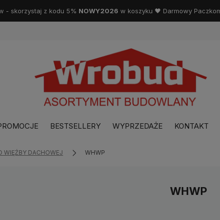
w - skorzystaj z kodu 5%
NOWY2026
w koszyku 🖤 Darmowy Paczkoma
PROMOCJE
BESTSELLERY
WYPRZEDAŻE
KONTAKT
O WIĘŹBY DACHOWEJ
WHWP
WHWP