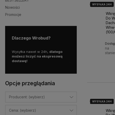
BESTSELLERY
WYSYŁKA 24H
Nowości
Wkrę
Promocje
Do W
Dach
Whw-
(100
Dlaczego Wrobud?
Dostę
na
y więc
Wysyłka nawet w 24h,
dlatego
Skorzystaj z darmowej d
stani
a
możesz liczyć na ekspresową
Paczkomatem
dostawę!
już od
100 zł!
201,5
Opcje przeglądania
Producent: (wybierz)
WYSYŁKA 24H
WYSYŁKA 24H
WYSYŁKA 24H
Cena: (wybierz)
Wkrę