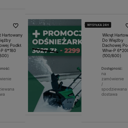
Powiadom o dostępności
WYSYŁKA 24H
WYSYŁKA 24H
WYSYŁKA 24H
Do ulubionych
D
t Hartowany
Wkręt Harto
ięźby
Do Więźby
owej Podkł.
Dachowej Pod
P 6*180
Whw-P 6*20
/800)
(100/800)
pność:
Dostępność:
na
wienie
zamówienie
/
ziewana
spodziewana
awa
dostawa
6 zł
125,09 zł
Powiadom o dostępności