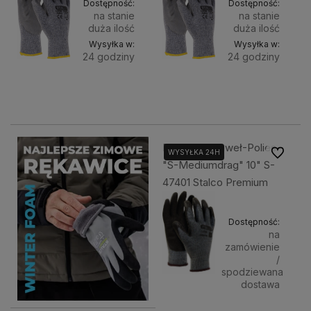
Dostępność:
Dostępność:
na stanie
na stanie
duża ilość
duża ilość
Wysyłka w:
Wysyłka w:
24 godziny
24 godziny
Do
Do
2,80 zł
3,00 zł
koszyka
koszyka
Rękawice Baweł-Polies.
Do ulubi
WYSYŁKA 24H
"S-Mediumdrag" 10" S-
47401 Stalco Premium
Dostępność:
na
zamówienie
/
spodziewana
dostawa