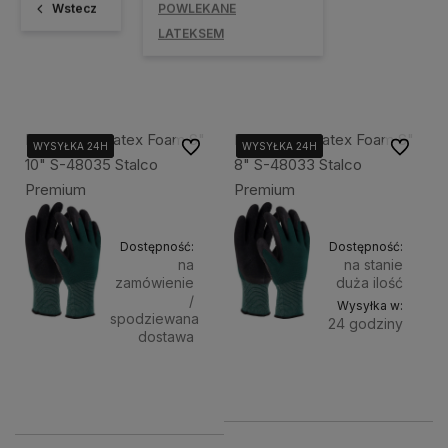
Wstecz
POWLEKANE
LATEKSEM
Rękawice "Latex Foam S"
Rękawice "Latex Foam S"
Do ulubionych
Do ulubi
WYSYŁKA 24H
WYSYŁKA 24H
WYSYŁKA 24H
WYSYŁKA 24H
WYSYŁKA 24H
WYSYŁKA 24H
10" S-48035 Stalco
8" S-48033 Stalco
Premium
Premium
Dostępność:
Dostępność:
na
na stanie
zamówienie
duża ilość
/
Wysyłka w:
spodziewana
24 godziny
dostawa
Do
4,50 zł
4,50 zł
Powiadom o dostępności
koszyka