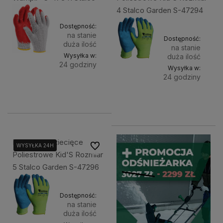
4 Stalco Garden S-47294
Dostępność:
na stanie
Dostępność:
duża ilość
na stanie
Wysyłka w:
duża ilość
24 godziny
Wysyłka w:
24 godziny
Do
1,40 zł
Do
8,50 zł
koszyka
koszyka
Rękawice Dziecięce
Do ulubionych
WYSYŁKA 24H
Poliestrowe Kid'S Rozmiar
5 Stalco Garden S-47296
Dostępność:
na stanie
duża ilość