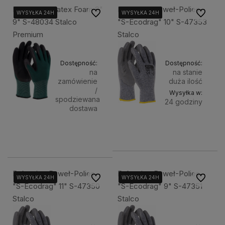
Rękawice "Latex Foam S"
Rękawice Baweł-Polies.
Do ulubionych
Do ulubi
WYSYŁKA 24H
WYSYŁKA 24H
WYSYŁKA 24H
WYSYŁKA 24H
WYSYŁKA 24H
WYSYŁKA 24H
9" S-48034 Stalco
"S-Ecodrag" 10" S-47353
Premium
Stalco
Dostępność:
Dostępność:
na
na stanie
zamówienie
duża ilość
/
Wysyłka w:
spodziewana
24 godziny
dostawa
Do
3,00 zł
5,07 zł
Powiadom o dostępności
koszyka
Rękawice Baweł-Polies.
Rękawice Baweł-Polies.
Do ulubionych
Do ulubi
WYSYŁKA 24H
WYSYŁKA 24H
"S-Ecodrag" 11" S-47350
"S-Ecodrag" 9" S-47351
Stalco
Stalco