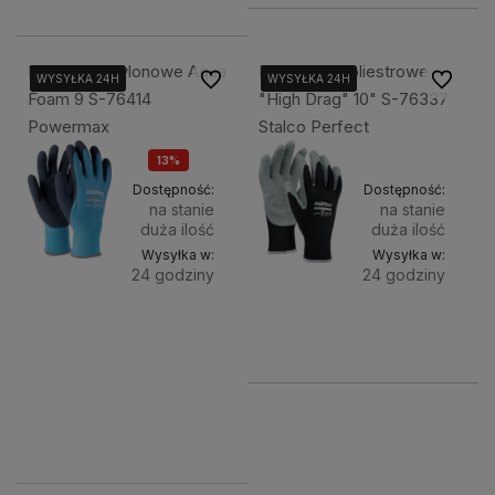
11,49 zł
Rękawice Nylonowe Aqua
Rękawice Poliestrowe
Do ulubionych
Do ulubi
WYSYŁKA 24H
WYSYŁKA 24H
WYSYŁKA 24H
WYSYŁKA 24H
WYSYŁKA 24H
WYSYŁKA 24H
Foam 9 S-76414
"High Drag" 10" S-76337
Powermax
Stalco Perfect
13%
OKAZJA
Dostępność:
Dostępność:
na stanie
na stanie
duża ilość
duża ilość
Wysyłka w:
Wysyłka w:
24 godziny
24 godziny
Do
Do
12,99 zł
9,00 zł
koszyka
koszyka
15,00 zł
11,49 zł