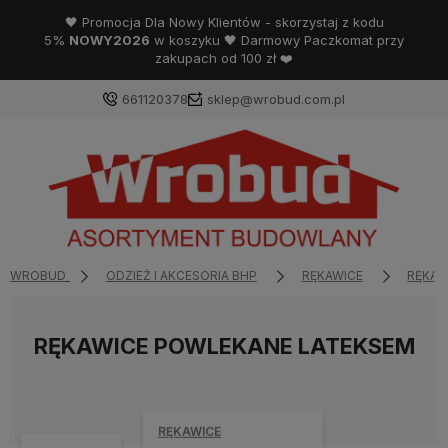
🖤 Promocja Dla Nowy Klientów - skorzystaj z kodu
5%
NOWY2026
w koszyku 🖤 Darmowy Paczkomat przy
zakupach od 100 zł ❤️
661120378
sklep@wrobud.com.pl
WROBUD
ODZIEŻ I AKCESORIA BHP
RĘKAWICE
RĘKAW
RĘKAWICE POWLEKANE LATEKSEM
RĘKAWICE