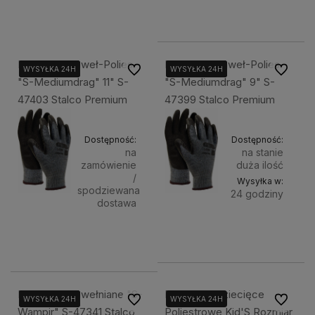
4,00 zł
Powiadom 
Rękawice Baweł-Polies.
Rękawice Baweł-Polies.
Do ulubionych
Do ulubi
WYSYŁKA 24H
WYSYŁKA 24H
WYSYŁKA 24H
WYSYŁKA 24H
WYSYŁKA 24H
WYSYŁKA 24H
"S-Mediumdrag" 11" S-
"S-Mediumdrag" 9" S-
47403 Stalco Premium
47399 Stalco Premium
Dostępność:
Dostępność:
na
na stanie
zamówienie
duża ilość
/
Wysyłka w:
spodziewana
24 godziny
dostawa
Do
4,31 zł
3,80 zł
Powiadom o dostępności
koszyka
Rękawice Bawełniane "S-
Rękawice Dziecięce
Do ulubionych
Do ulubi
WYSYŁKA 24H
WYSYŁKA 24H
WYSYŁKA 24H
WYSYŁKA 24H
Wampir" S-47341 Stalco
Poliestrowe Kid'S Rozmiar