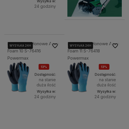
Wysyłka w:
24 godziny
Do
8,50 zł
koszyka
Rękawice Nylonowe Aqua
Rękawice Nylonowe Aqua
Do ulubionych
Do ulubi
WYSYŁKA 24H
WYSYŁKA 24H
Foam 10 S-76416
Foam 11 S-76418
Powermax
Powermax
13%
13%
OKAZJA
OKAZJA
Dostępność:
Dostępność:
na stanie
na stanie
duża ilość
duża ilość
Wysyłka w:
Wysyłka w:
24 godziny
24 godziny
Do
Do
12,99 zł
12,99 zł
koszyka
koszyka
15,00 zł
15,00 zł