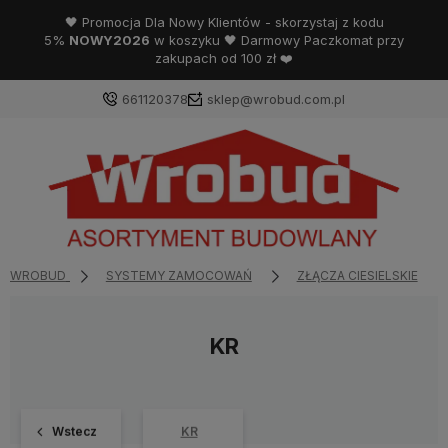
🖤 Promocja Dla Nowy Klientów - skorzystaj z kodu
5%
NOWY2026
w koszyku 🖤 Darmowy Paczkomat przy
zakupach od 100 zł ❤️
661120378
sklep@wrobud.com.pl
WROBUD
SYSTEMY ZAMOCOWAŃ
ZŁĄCZA CIESIELSKIE
KR
Wstecz
KR