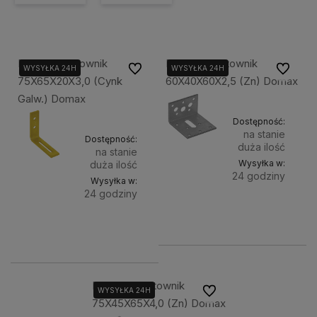
Dmx Kr 1 Kątownik
Dmx Kr 2 Kątownik
Do ulubionych
Do ulubi
WYSYŁKA 24H
WYSYŁKA 24H
75X65X20X3,0 (Cynk
60X40X60X2,5 (Zn) Domax
Galw.) Domax
Dostępność:
na stanie
Dostępność:
duża ilość
na stanie
Wysyłka w:
duża ilość
24 godziny
Wysyłka w:
24 godziny
Do
3,70 zł
Do
3,00 zł
koszyka
koszyka
Dmx Kr 3 Kątownik
Do ulubionych
WYSYŁKA 24H
75X45X65X4,0 (Zn) Domax