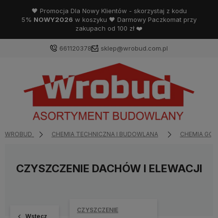
🖤 Promocja Dla Nowy Klientów - skorzystaj z kodu
5%
NOWY2026
w koszyku 🖤 Darmowy Paczkomat przy
zakupach od 100 zł ❤️
661120378
sklep@wrobud.com.pl
WROBUD
CHEMIA TECHNICZNA I BUDOWLANA
CHEMIA GO
CZYSZCZENIE DACHÓW I ELEWACJI
CZYSZCZENIE
Wstecz