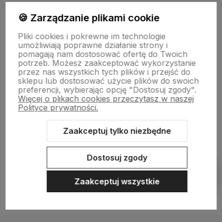
🍪 Zarządzanie plikami cookie
Płatności i dostawa
Pliki cookies i pokrewne im technologie
umożliwiają poprawne działanie strony i
pomagają nam dostosować ofertę do Twoich
Informacje
potrzeb. Możesz zaakceptować wykorzystanie
przez nas wszystkich tych plików i przejść do
sklepu lub dostosować użycie plików do swoich
preferencji, wybierając opcję "Dostosuj zgody".
O nas
Więcej o plikach cookies przeczytasz w naszej
Polityce prywatności.
Zaakceptuj tylko niezbędne
Sklep internetowy Shoper.pl
Szablon Shoper Modern 3.0™
od
GrowCommerce
Dostosuj zgody
Pokaż filtry
Zaakceptuj wszystkie