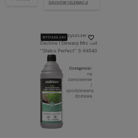
DACHÓW I ELEWACJI
Środek Do Czyszczenia
Do ulubionych
WYSYŁKA 24H
Dachów I Elewacji Mrc Out
''Stalco Perfect'' S-64540
Dostępność:
na
zamówienie
/
spodziewana
dostawa
41,00 zł
Powiadom o dostępności