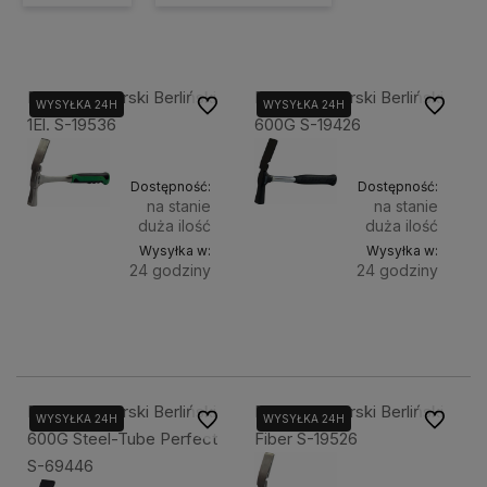
Młotek Murarski Berliński
Młotek Murarski Berliński
Do ulubionych
Do ulubi
WYSYŁKA 24H
WYSYŁKA 24H
1El. S-19536
600G S-19426
Dostępność:
Dostępność:
na stanie
na stanie
duża ilość
duża ilość
Wysyłka w:
Wysyłka w:
24 godziny
24 godziny
Do
Do
73,00 zł
40,50 zł
koszyka
koszyka
Młotek Murarski Berliński
Młotek Murarski Berliński
Do ulubionych
Do ulubi
WYSYŁKA 24H
WYSYŁKA 24H
600G Steel-Tube Perfect
Fiber S-19526
S-69446