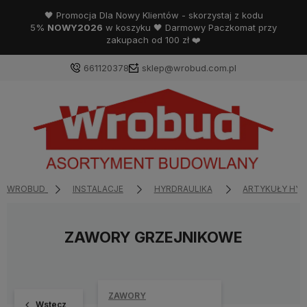
🖤 Promocja Dla Nowy Klientów - skorzystaj z kodu
5%
NOWY2026
w koszyku 🖤 Darmowy Paczkomat przy
zakupach od 100 zł ❤️
661120378
sklep@wrobud.com.pl
WROBUD
INSTALACJE
HYRDRAULIKA
ARTYKUŁY HYD
ZAWORY GRZEJNIKOWE
ZAWORY
Wstecz