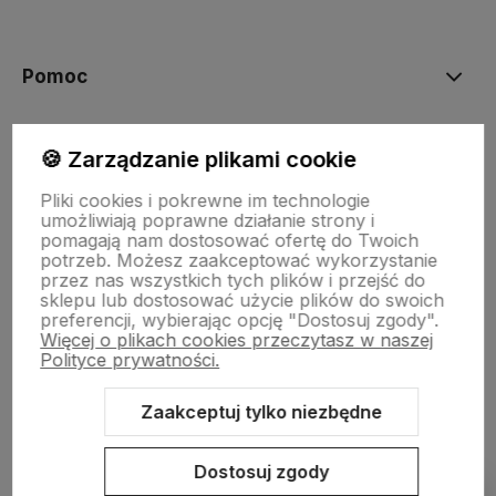
polityce prywatności
Pomoc
Moje konto
🍪 Zarządzanie plikami cookie
Pliki cookies i pokrewne im technologie
umożliwiają poprawne działanie strony i
Płatności i dostawa
pomagają nam dostosować ofertę do Twoich
potrzeb. Możesz zaakceptować wykorzystanie
przez nas wszystkich tych plików i przejść do
Informacje
sklepu lub dostosować użycie plików do swoich
preferencji, wybierając opcję "Dostosuj zgody".
Więcej o plikach cookies przeczytasz w naszej
Polityce prywatności.
O nas
Zaakceptuj tylko niezbędne
Dostosuj zgody
Sklep internetowy Shoper.pl
Szablon Shoper Modern 3.0™
od