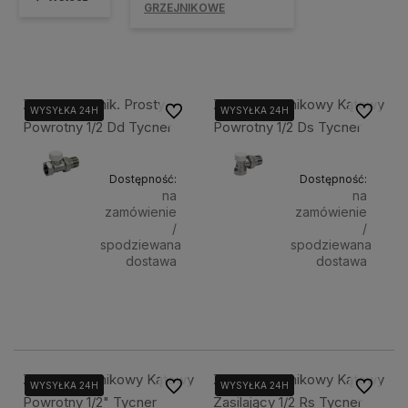
GRZEJNIKOWE
Zawór Grzejnik. Prosty
Zawór Grzejnikowy Kątowy
Do ulubionych
Do ulubi
WYSYŁKA 24H
WYSYŁKA 24H
WYSYŁKA 24H
WYSYŁKA 24H
Powrotny 1/2 Dd Tycner
Powrotny 1/2 Ds Tycner
Dostępność:
Dostępność:
na
na
zamówienie
zamówienie
/
/
spodziewana
spodziewana
dostawa
dostawa
26,90 zł
23,50 zł
Powiadom o dostępności
Powiadom
Zawór Grzejnikowy Kątowy
Zawór Grzejnikowy Kątowy
Do ulubionych
Do ulubi
WYSYŁKA 24H
WYSYŁKA 24H
WYSYŁKA 24H
WYSYŁKA 24H
Powrotny 1/2" Tycner
Zasilający 1/2 Rs Tycner