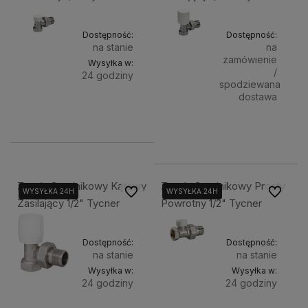
Dostępność:
Dostępność:
na stanie
na
zamówienie
Wysyłka w:
/
24 godziny
spodziewana
dostawa
Do
24,90 zł
24,90 zł
koszyka
Powiadom
Zawór Grzejnikowy Kątowy
Zawór Grzejnikowy Prosty
Do ulubionych
Do ulubi
WYSYŁKA 24H
WYSYŁKA 24H
Zasilający 1/2" Tycner
Powrotny 1/2" Tycner
Dostępność:
Dostępność:
na stanie
na stanie
Wysyłka w:
Wysyłka w:
24 godziny
24 godziny
Do
Do