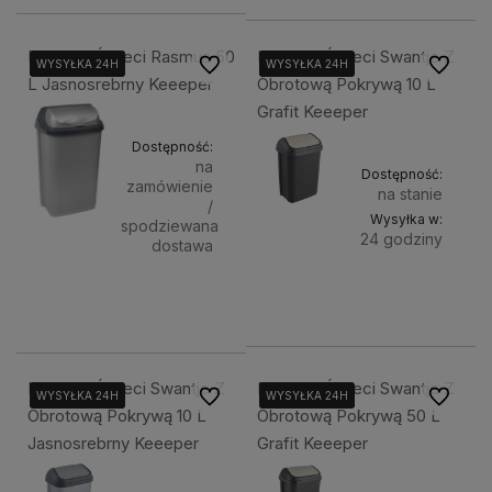
Kosz Na Śmieci Rasmus 50
Kosz Na Śmieci Swantje Z
Do ulubionych
Do ulubi
WYSYŁKA 24H
WYSYŁKA 24H
WYSYŁKA 24H
WYSYŁKA 24H
WYSYŁKA 24H
WYSYŁKA 24H
L Jasnosrebrny Keeeper
Obrotową Pokrywą 10 L
Grafit Keeeper
Dostępność:
na
Dostępność:
zamówienie
na stanie
/
Wysyłka w:
spodziewana
24 godziny
dostawa
Do
36,50 zł
77,00 zł
Powiadom o dostępności
koszyka
Kosz Na Śmieci Swantje Z
Kosz Na Śmieci Swantje Z
Do ulubionych
Do ulubi
WYSYŁKA 24H
WYSYŁKA 24H
WYSYŁKA 24H
WYSYŁKA 24H
WYSYŁKA 24H
WYSYŁKA 24H
Obrotową Pokrywą 10 L
Obrotową Pokrywą 50 L
Jasnosrebrny Keeeper
Grafit Keeeper