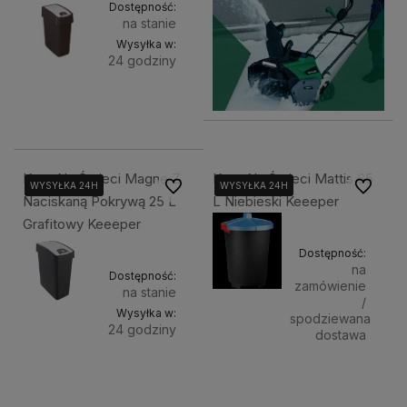
Dostępność:
na stanie
Wysyłka w:
24 godziny
Do
42,00 zł
koszyka
Kosz Na Śmieci Magne Z
Kosz Na Śmieci Mattis 65
Do ulubionych
Do ulubi
WYSYŁKA 24H
WYSYŁKA 24H
WYSYŁKA 24H
WYSYŁKA 24H
WYSYŁKA 24H
WYSYŁKA 24H
Naciskaną Pokrywą 25 L
L Niebieski Keeeper
Grafitowy Keeeper
Dostępność:
na
Dostępność:
zamówienie
na stanie
/
Wysyłka w:
spodziewana
24 godziny
dostawa
Do
67,00 zł
119,00 zł
Powiado
koszyka