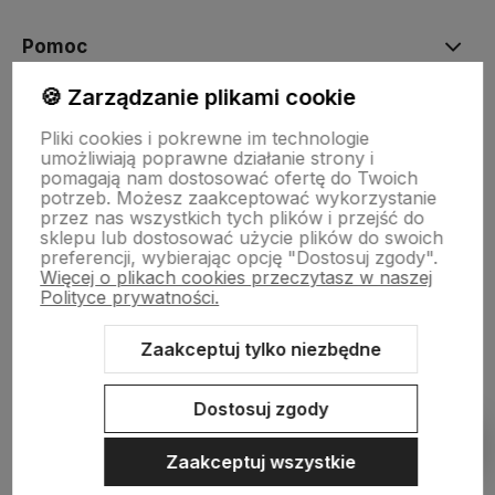
Pomoc
🍪 Zarządzanie plikami cookie
Moje konto
Pliki cookies i pokrewne im technologie
umożliwiają poprawne działanie strony i
pomagają nam dostosować ofertę do Twoich
Płatności i dostawa
potrzeb. Możesz zaakceptować wykorzystanie
przez nas wszystkich tych plików i przejść do
sklepu lub dostosować użycie plików do swoich
preferencji, wybierając opcję "Dostosuj zgody".
Informacje
Więcej o plikach cookies przeczytasz w naszej
Polityce prywatności.
O nas
Zaakceptuj tylko niezbędne
Dostosuj zgody
Pokaż filtry
Sklep internetowy Shoper.pl
Szablon Shoper Modern 3.0™
od
Zaakceptuj wszystkie
GrowCommerce