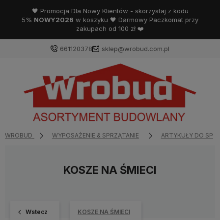
🖤 Promocja Dla Nowy Klientów - skorzystaj z kodu
5%
NOWY2026
w koszyku 🖤 Darmowy Paczkomat przy
zakupach od 100 zł ❤️
661120378
sklep@wrobud.com.pl
WROBUD
WYPOSAŻENIE & SPRZĄTANIE
ARTYKUŁY DO SPR
KOSZE NA ŚMIECI
Wstecz
KOSZE NA ŚMIECI