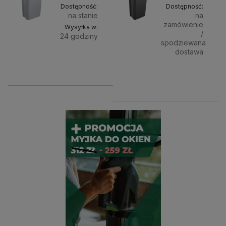
Dostępność:
Dostępność:
na stanie
na
zamówienie
Wysyłka w:
/
24 godziny
spodziewana
dostawa
Do
32,99 zł
89,99 zł
koszyka
Powiado