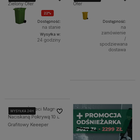
Zielony Ołer
Ołer
22%
OKAZJA
Dostępność:
Dostępność:
na stanie
na
zamówienie
Wysyłka w:
/
24 godziny
spodziewana
dostawa
Do
219,00 zł
279,00 zł
koszyka
Powiad
279,00 zł
279,00 zł
Kosz Na Śmieci Magne Z
Do ulubionych
WYSYŁKA 24H
WYSYŁKA 24H
WYSYŁKA 24H
Naciskaną Pokrywą 10 L
Grafitowy Keeeper