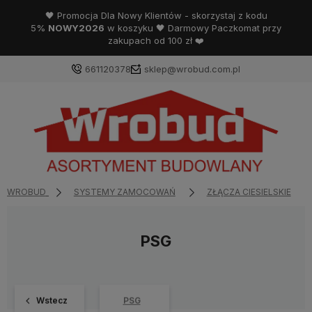
🖤 Promocja Dla Nowy Klientów - skorzystaj z kodu
5%
NOWY2026
w koszyku 🖤 Darmowy Paczkomat przy
zakupach od 100 zł ❤️
661120378
sklep@wrobud.com.pl
WROBUD
SYSTEMY ZAMOCOWAŃ
ZŁĄCZA CIESIELSKIE
PSG
Wstecz
PSG