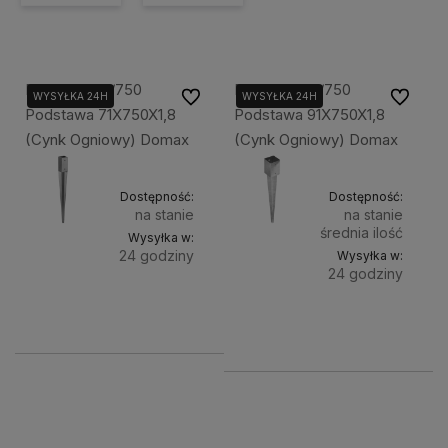
Dmx Psg 70/750
Dmx Psg 90/750
Do ulubionych
Do ulubi
WYSYŁKA 24H
WYSYŁKA 24H
Podstawa 71X750X1,8
Podstawa 91X750X1,8
(Cynk Ogniowy) Domax
(Cynk Ogniowy) Domax
Dostępność:
Dostępność:
na stanie
na stanie
średnia ilość
Wysyłka w:
24 godziny
Wysyłka w:
24 godziny
Do
29,00 zł
Do
31,00 zł
koszyka
koszyka