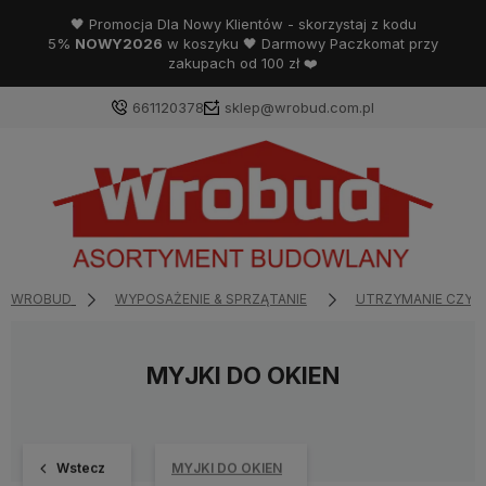
🖤 Promocja Dla Nowy Klientów - skorzystaj z kodu
5%
NOWY2026
w koszyku 🖤 Darmowy Paczkomat przy
zakupach od 100 zł ❤️
661120378
sklep@wrobud.com.pl
WROBUD
WYPOSAŻENIE & SPRZĄTANIE
UTRZYMANIE CZYS
MYJKI DO OKIEN
Wstecz
MYJKI DO OKIEN