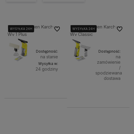
Myjka Do Okien Karcher
Myjka Do Okien Karcher
Do ulubionych
Do ulubi
WYSYŁKA 24H
WYSYŁKA 24H
Wv 1 Plus
Wv Classic
Dostępność:
Dostępność:
na stanie
na
zamówienie
Wysyłka w:
/
24 godziny
spodziewana
dostawa
Do
239,00 zł
219,00 zł
koszyka
Powiad