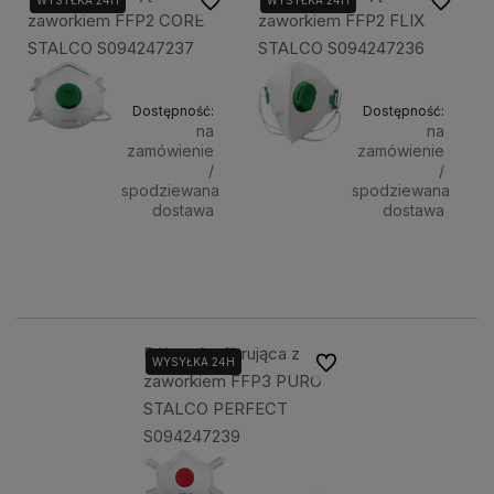
Do ulubionych
Do ulubi
WYSYŁKA 24H
WYSYŁKA 24H
zaworkiem FFP2 CORE
zaworkiem FFP2 FLIX
STALCO S094247237
STALCO S094247236
Dostępność:
Dostępność:
na
na
zamówienie
zamówienie
/
/
spodziewana
spodziewana
dostawa
dostawa
3,80 zł
3,50 zł
Powiadom o dostępności
Powiadom 
Półmaska filtrująca z
Do ulubionych
WYSYŁKA 24H
zaworkiem FFP3 PURO
STALCO PERFECT
S094247239