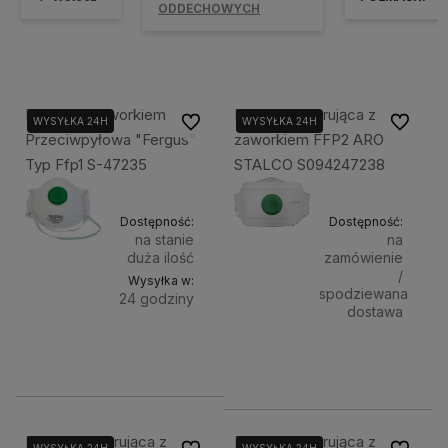
ODDECHOWYCH
Maska Z Zaworkiem
Półmaska filtrująca z
Do ulubionych
Do ulubi
WYSYŁKA 24H
WYSYŁKA 24H
Przeciwpyłowa "Fergus"
zaworkiem FFP2 ARO
Typ Ffp1 S-47235
STALCO S094247238
Dostępność:
Dostępność:
na stanie
na
duża ilość
zamówienie
/
Wysyłka w:
spodziewana
24 godziny
dostawa
Do
5,90 zł
5,50 zł
Powiadom 
koszyka
Półmaska filtrująca z
Półmaska filtrująca z