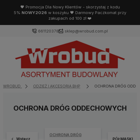
🖤 Promocja Dla Nowy Klientów - skorzystaj z kodu
5%
NOWY2026
w koszyku 🖤 Darmowy Paczkomat przy
zakupach od 100 zł ❤️
661120378
sklep@wrobud.com.pl
WROBUD
ODZIEŻ I AKCESORIA BHP
OCHRONA DRÓG ODDE
OCHRONA DRÓG ODDECHOWYCH
OCHRONA DRÓG
Wstecz
PÓŁMASKI